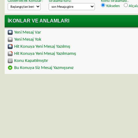
Gösterilecek Konular:
Sıralama türü:
Konu Sıralaması..
Yükselen
Alçal
İKONLAR VE ANLAMLARI
Yeni Mesaj Var
Yeni Mesaj Yok
Hit Konuya Yeni Mesaj Yazılmış
Hit Konuya Yeni Mesaj Yazılmamış
Konu Kapatılmıştır
Bu Konuya Siz Mesaj Yazmışsınız