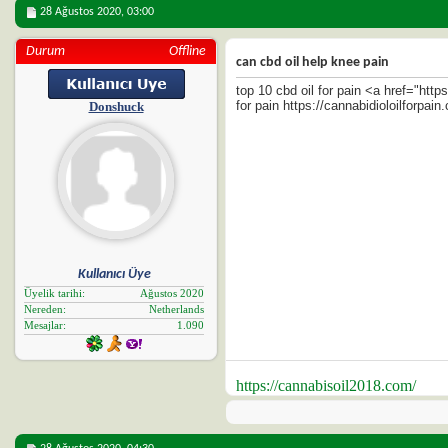
28 Ağustos 2020,
03:00
Durum
Offline
can cbd oil help knee pain
top 10 cbd oil for pain <a href="http
for pain https://cannabidioloilforpain
Donshuck
Kullanıcı Üye
Üyelik tarihi
Ağustos 2020
Nereden
Netherlands
Mesajlar
1.090
https://cannabisoil2018.com/