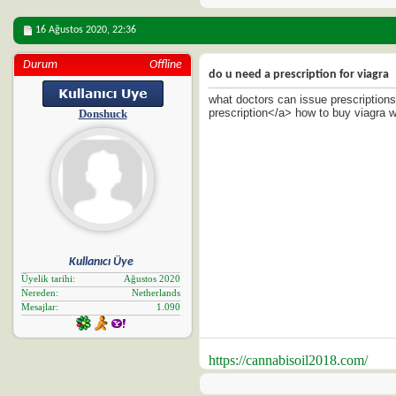
16 Ağustos 2020,
22:36
Durum
Offline
do u need a prescription for viagra
what doctors can issue prescriptions
prescription</a> how to buy viagra w
Donshuck
Kullanıcı Üye
Üyelik tarihi
Ağustos 2020
Nereden
Netherlands
Mesajlar
1.090
https://cannabisoil2018.com/