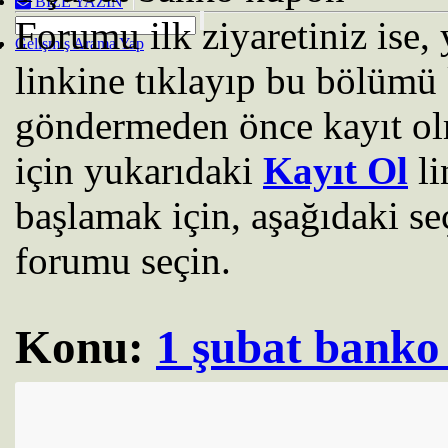
BIZE YAZIN
Forumu ilk ziyaretiniz ise
Gelişmiş Arama Yap
linkine tıklayıp bu bölümü 
göndermeden önce kayıt ol
için yukarıdaki
Kayıt Ol
li
başlamak için, aşağıdaki se
forumu seçin.
Konu:
1 şubat banko