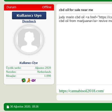
Durum
Offline
cbd oil for sale near me
judy marin cbd oil <a href="https:/
cbd oil from marijuana</a> revive m
Donshuck
Kullanıcı Üye
Üyelik tarihi
Ağustos 2020
Nereden
Netherlands
Mesajlar
1.090
https://cannabisoil2018.com/
30 Ağustos 2020,
18:26