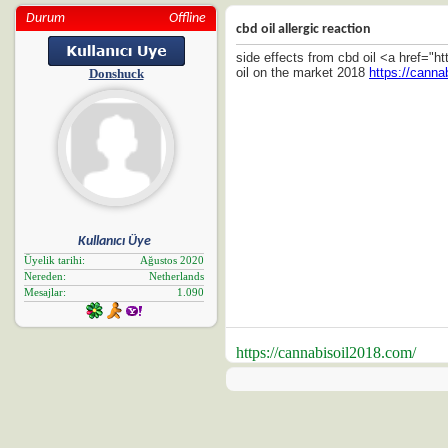
Durum
Offline
cbd oil allergic reaction
side effects from cbd oil <a href="h
oil on the market 2018
https://canna
Donshuck
Kullanıcı Üye
Üyelik tarihi
Ağustos 2020
Nereden
Netherlands
Mesajlar
1.090
https://cannabisoil2018.com/