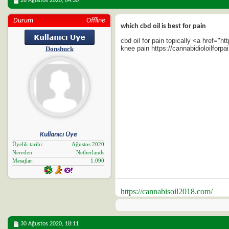
28 Ağustos 2020,
04:30
Durum
Offline
which cbd oil is best for pain
cbd oil for pain topically <a href="h
knee pain https://cannabidioloilforpa
Donshuck
Kullanıcı Üye
Üyelik tarihi
Ağustos 2020
Nereden
Netherlands
Mesajlar
1.090
https://cannabisoil2018.com/
30 Ağustos 2020,
18:11