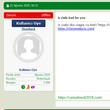
22 Ağustos 2020,
00:15
Durum
Offline
is cialis bad for you
is cialis like viagra <a href="https:
https://chrxproducts.com/
Donshuck
Kullanıcı Üye
Üyelik tarihi
Ağustos 2020
Nereden
Netherlands
Mesajlar
1.090
https://cannabisoil2018.com/