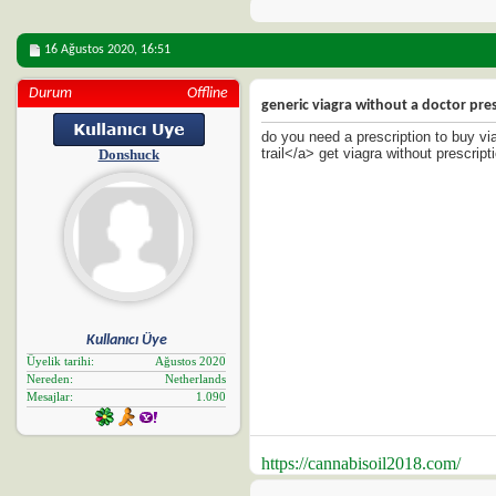
16 Ağustos 2020,
16:51
Durum
Offline
generic viagra without a doctor pre
do you need a prescription to buy vi
trail</a> get viagra without prescrip
Donshuck
Kullanıcı Üye
Üyelik tarihi
Ağustos 2020
Nereden
Netherlands
Mesajlar
1.090
https://cannabisoil2018.com/