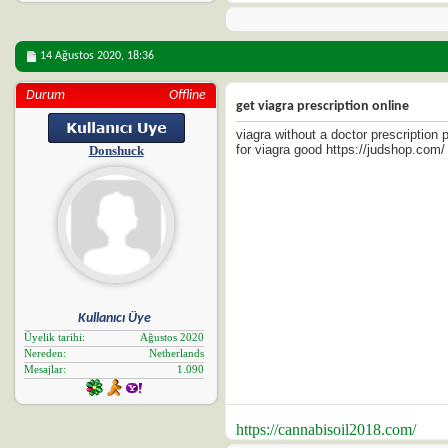
14 Ağustos 2020,
18:36
Durum
Offline
get viagra prescription online
viagra without a doctor prescription 
for viagra good https://judshop.com/
Donshuck
Kullanıcı Üye
Üyelik tarihi
Ağustos 2020
Nereden
Netherlands
Mesajlar
1.090
https://cannabisoil2018.com/