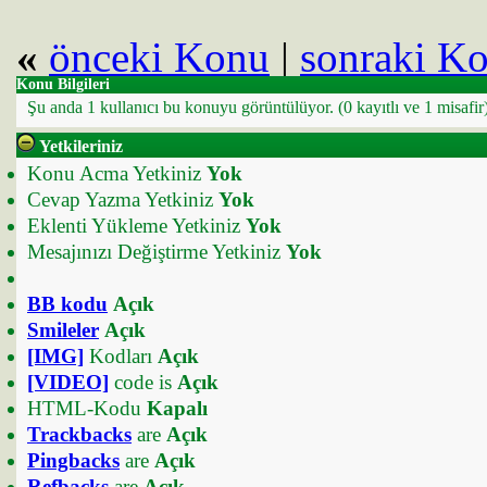
«
önceki Konu
|
sonraki K
Konu Bilgileri
Şu anda 1 kullanıcı bu konuyu görüntülüyor.
(0 kayıtlı ve 1 misafir
Yetkileriniz
Konu Acma Yetkiniz
Yok
Cevap Yazma Yetkiniz
Yok
Eklenti Yükleme Yetkiniz
Yok
Mesajınızı Değiştirme Yetkiniz
Yok
BB kodu
Açık
Smileler
Açık
[IMG]
Kodları
Açık
[VIDEO]
code is
Açık
HTML-Kodu
Kapalı
Trackbacks
are
Açık
Pingbacks
are
Açık
Refbacks
are
Açık