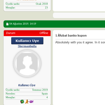
Üyelik tarihi
Ocak 2018
Mesajlar
23
04 Ağustos 2019,
14:19
Durum
Offline
1 ÅŸubat banko kupon
Absolutely with you it agree. In it so
Shermanbuila
Kullanıcı Üye
Üyelik tarihi
Temmuz 2019
Nereden
Spain
Mesajlar
4