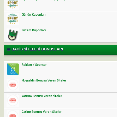
Günün Kuponları
Sistem Kuponları
BAHIS SITELERI BONUSLARI
Reklam / Sponsor
Hoşgeldin Bonusu Veren Siteler
Yatırım Bonusu veren siteler
Casino Bonusu Veren Siteler