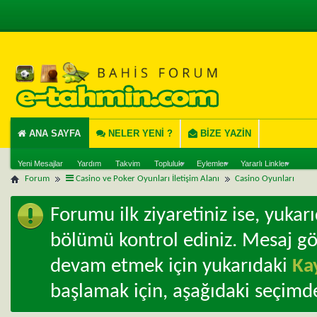
ANA SAYFA
NELER YENI ?
BIZE YAZIN
Yeni Mesajlar
Yardım
Takvim
Topluluk
Eylemler
Yararlı Linkler
Forum
Casino ve Poker Oyunları İletişim Alanı
Casino Oyunları
Forumu ilk ziyaretiniz ise, yuka
bölümü kontrol ediniz. Mesaj g
devam etmek için yukarıdaki
Ka
başlamak için, aşağıdaki seçimde