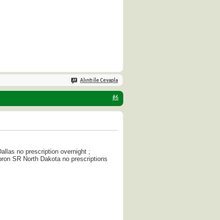
Alıntı ile Cevapla
#6
las no prescription overnight ;
pron SR North Dakota no prescriptions