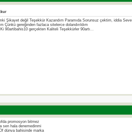
kkur
mki Şikayet değil Teşekkür Kazandım Paramıda Sorunsuz çektim, iddia Seve
im Çünkü gereğinden fazlaca sitelerce dolandırıldım
i 90artibahis10 gerçekten Kaliteli Teşekkürler 90artı...
ofda promosyon bitmez
a sen hala denemedinmi
Of dünya bahisinde marka