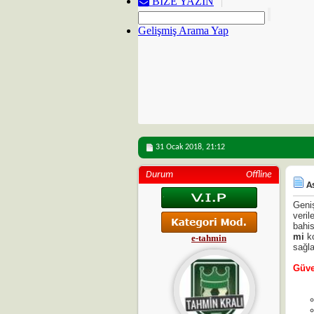
BIZE YAZIN
Gelişmiş Arama Yap
31 Ocak 2018,
21:12
Durum
Offline
As
Geniş
veril
bahis
mi
k
e-tahmin
sağla
Güven