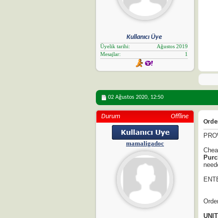
Kullanıcı Üye
Üyelik tarihi
Ağustos 2019
Mesajlar
1
02 Ağustos 2020,
12:50
Durum
Offline
Orde
PRO
mamaligadoc
Cheap
Purc
need
ENT
Order
UNI