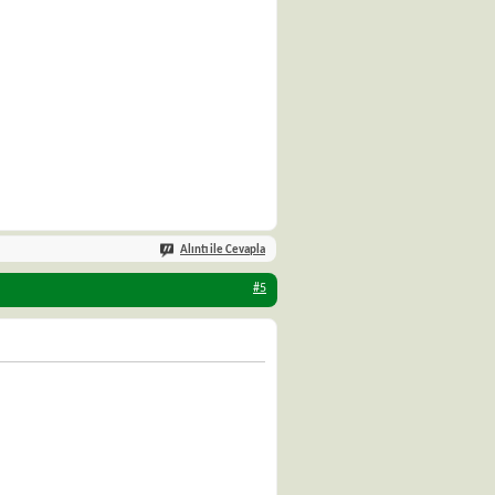
Alıntı ile Cevapla
#5