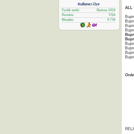
Kullanıcı Üye
ALL
Üyelik tarihi
Haziran 2020
Nereden
USA
Bupr
Mesajlar
9.756
Bupr
Bupr
Bupr
Bup
Bupr
Bupr
Bupr
Bupro
Bupr
Orde
REL