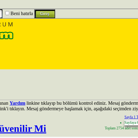
Beni hatırla
lunan
Yardım
linkine tıklayıp bu bölümü kontrol ediniz. Mesaj gönderm
ink'i tıklayın. Mesaj göndermeye başlamak için, aşağıdaki seçimden ziy
Sayfa 1 
Sayfaya 
üvenilir Mi
Toplam 2754 adet sonuc