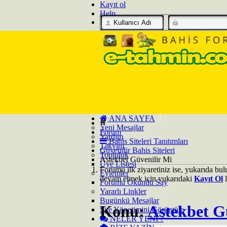
Kayıt ol
Help
ANA SAYFA
Yeni Mesajlar
Forum
Yardım
Bahis Siteleri Tanıtımları
Takvim
Güvenilir Bahis Siteleri
Topluluk
Astekbet Güvenilir Mi
Üye Listesi
Forumu ilk ziyaretiniz ise, yukarıda bu
Eylemler
devam etmek için yukarıdaki
Kayıt Ol
l
Forumu Okundu Say
Yararlı Linkler
Bugünkü Mesajlar
Konu:
Astekbet G
Site Yönetimini Görüntüle
NELER YENI ?