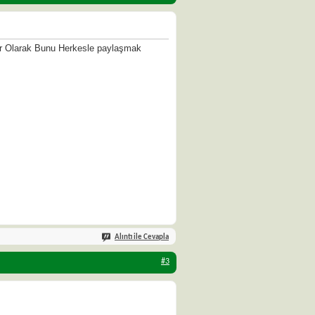
r Olarak Bunu Herkesle paylaşmak
Alıntı ile Cevapla
#3