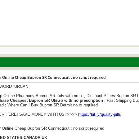
r Online Cheap Bupron SR Connecticut ; no script required
WORDTURCAN
 Online Pharmacy Bupron SR Italy with no rx ; Discount Prices Bupron SR Dal
hase Cheapest Bupron SR Uk/Gb with no prescription
; Fast Shipping Bu
ed ; Where Can I Buy Bupron SR Detroit no rx required
ER HERE! SAVE MONEY WITH US! >>>>
https://bit.ly/quality-pills
 Online Cheap Bupron SR Connecticut ; no script required
TED STATES,CANADA,UK