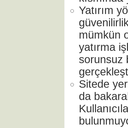
Yatırım yö
güvenilir
mümkün ol
yatırma iş
sorunsuz b
gerçekleş
Sitede yer
da bakarak
Kullanıcıl
bulunmuyo