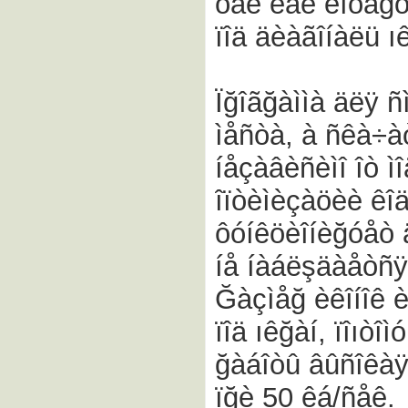
òàê êàê èíòåğ
ïîä äèàãîíàëü ı
Ïğîãğàììà äëÿ ñ
ìåñòà, à ñêà÷à
íåçàâèñèìî îò 
îïòèìèçàöèè êîä
ôóíêöèîíèğóåò 
íå íàáëşäàåòñÿ
Ğàçìåğ èêîíîê 
ïîä ıêğàí, ïîıò
ğàáîòû âûñîêàÿ
ïğè 50 êá/ñåê.