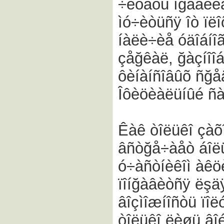
÷èòàòü ïğàâèëà
ìó÷èòüñÿ îò ïëî
íàëè÷èå óäîáíîã
çåğêàë, ğàçíîîá
ôèíàíñîâûõ ñğå
Îôèöèàëüíûé ñà
Êàê òîëüêî çàõ
âñòğå÷àåò áîë
ó÷àñòíèêîì àêöè
ïîíğàâèòñÿ ëşäÿ
âîçìîæíîñòü ïîë
òîëüêî ëèøü âî