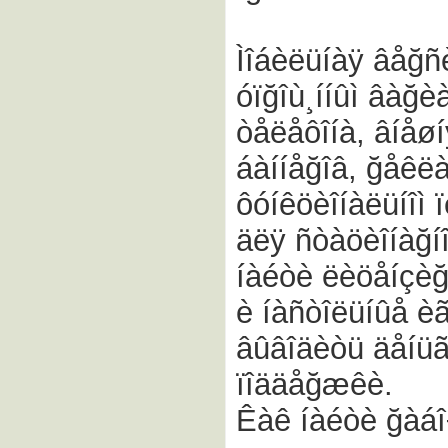
Ìîáèëüíàÿ âåğ
óïğîù¸ííûì âàğè
òåëåôîíà, âíåø
áàííåğîâ, ğåêëà
ôóíêöèîíàëüíîì 
äëÿ ñòàöèîíàğí
íàéòè ëèöåíçèğ
è íàñòîëüíûå è
âûâîäèòü äåíü
ïîääåğæêè.
Êàê íàéòè ğàáî