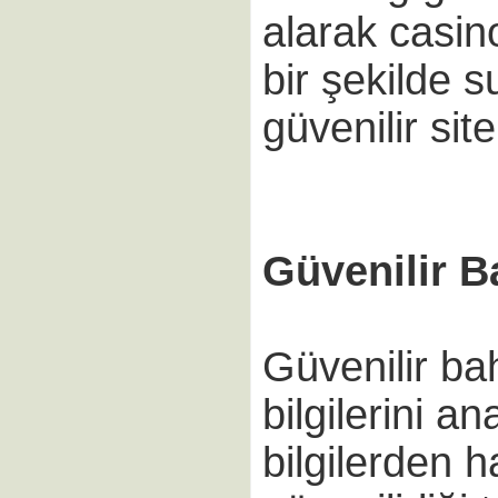
alarak casino
bir şekilde 
güvenilir sit
Güvenilir Ba
Güvenilir bah
bilgilerini a
bilgilerden h