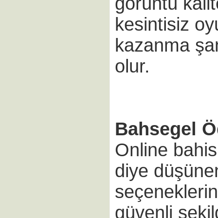
görüntü kalit
kesintisiz oy
kazanma şa
olur.
Bahsegel Ö
Online bahis
diye düşünen
seçeneklerin
güvenli şek