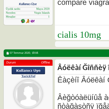
compare viagra, 
Kullanıcı Üye
Üyelik tarihi
Mayıs 2020
Nereden
Virgin Islands
Mesajlar
1
cialis 10mg
07 Temmuz 2020,
18:06
Durum
Offline
Âóëêàí Ğîññèÿ
YarickVof
Êàçèíî Âóëêàí
Âèğòóàëüíûå à
ñòàğàşòñÿ ïğåä