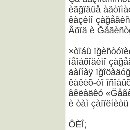
èãğîâûå àâòîìà
êàçèíî çàğåãèñ
Âõîä è Ğåãèñò
×òîáû ïğèñòóïèò
íåîáõîäèìî çàğ
äàííàÿ ïğîöåäó
êàêèõ-òî îñîáûõ
âêëàäêó «Ğåãè
è òàì çàïîëíèòü
ÔÈÎ;