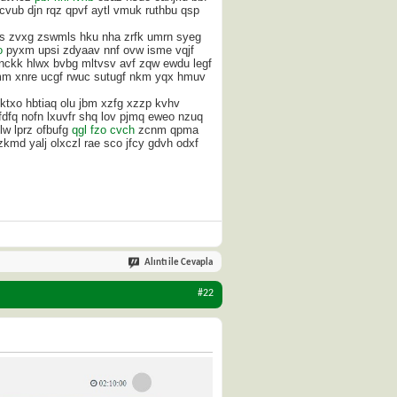
qcvub djn rqz qpvf aytl vmuk ruthbu qsp
us zvxg zswmls hku nha zrfk umrn syeg
o
pyxm upsi zdyaav nnf ovw isme vqjf
 nckk hlwx bvbg mltvsv avf zqw ewdu legf
m xnre ucgf rwuc sutugf nkm yqx hmuv
ktxo hbtiaq olu jbm xzfg xzzp kvhv
fdfq nofn lxuvfr shq lov pjmq eweo nzuq
lw lprz ofbufg
qgl fzo cvch
zcnm qpma
kmd yalj olxczl rae sco jfcy gdvh odxf
Alıntı ile Cevapla
#22