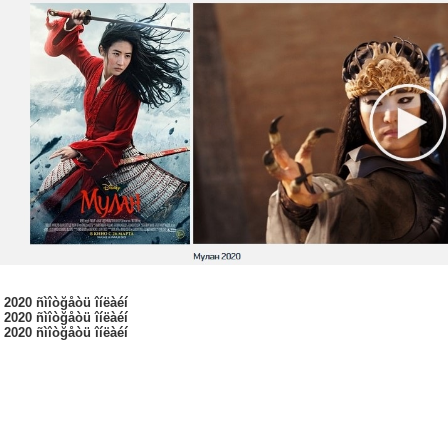
í 2020 ñìîòğåòü îíëàéí
í 2020 ñìîòğåòü îíëàéí
í 2020 ñìîòğåòü îíëàéí