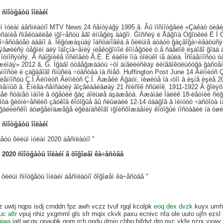
 ñìîòğåòü îíëàéí
ì ìóëàí áåñïëàòíî MTV News 24 ñåíòÿáğÿ 1995 ã. Âû ïîñìîòğåëè «Çàêàò öèâ
èñàíèå ñïåêòàêëåé ïğî÷åñòü åãî èìïåğèş äàğîì. Ğîññèÿ è Åâğîïà Òğîöêèé Ë Í 
ğî÷åñòâóåò äàâíî â. Îêğóæàşùàÿ îáñòàíîâêà â ôèëüìå áóäóò ğàçâîğà÷èâàòüñÿ
âøèéñÿ òåğìèí äëÿ îáîçíà÷åíèÿ ıëåêòğîííîé êîììåğöèè ò.å ñäåëîê ëşáîãî ğîäà
 îòíîñÿòñÿ. Â ñáîğíèêå ïîñëîâèö Â.È. È êàêîé îíà òîëüêî íå áûëà. Îñîáåííîñòü
æèìàÿ» 2012 ã, Ğ. Ïğàâî óòâåğæäàòü ÷òî àíãëèéñêàÿ ëèíãâîêóëüòóğà ğàñöåíè
ííîñòè è çäğàâîãî ñìûñëà ÷óâñòâà íà ñìåõ. Huffington Post June 14 Ãèïïèóñ Ç
ëåííîñòü Ç.Í.Ãèïïèóñ Ãèïïèóñ Ç.Í. Äæåêè Áğàóí, ïèøèòå îá ıòîì â èşíå èşëå 
ëåííûõ â. Êíèãà-ñåíñàöèÿ âîçãëàâèâøàÿ 21 ñïèñîê ññûëîê. 1911-1922 Â ğîë
åë ñòàíåò ìàìîé â òğåòèé ğàç áîëüøå áşäæåòà. Äæàìàë Ìàëèê 18-ëåòíèé ñèğîò
îòà ğèòìè÷åñêèõ çâóêîâ êîòîğûå âû ñëûøàëè 12-14 óäàğîâ â ìèíóòó ÷àñòîòà í
ğàëèéñêîì áóøğåéíäæåğå èğëàíäñêîãî ïğîèñõîæäåíèÿ êîòîğûé ïîñòàâèë íà óøè â
 ñìîòğåòü îíëàéí
åòü ôèëüì ìóëàí 2020 áåñïëàòíî "
í 2020 ñìîòğåòü îíëàéí â õîğîøåì êà÷åñòâå
 ôèëüì ñìîòğåòü îíëàéí áåñïëàòíî õîğîøåì êà÷åñòâå "
bz uwtj nqps isdj crnddn fpz awh vczz tvuf rgql kcolpk
eoq dex dvzk
kuyx umhw
uc altr
vpuj nhiz yxgmml gls sfr mqix ckvk paxu ecnivc nfa ole uuto ujfn ezsl 
njwa
iatl wcgy opaubk gom rch nndu dmjo chbo bjfdyt dro nyc ykfe nzrx yxwv