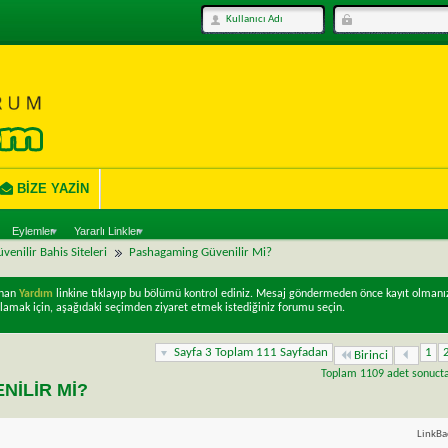
BIZE YAZIN
Eylemler
Yararlı Linkler
venilir Bahis Siteleri
Pashagaming Güvenilir Mi?
unan
Yardım
linkine tıklayıp bu bölümü kontrol ediniz. Mesaj göndermeden önce kayıt olmanı
lamak için, aşağıdaki seçimden ziyaret etmek istediğiniz forumu seçin.
Sayfa 3 Toplam 111 Sayfadan
1
Birinci
Toplam 1109 adet sonuctan
ILIR MI?
LinkBa