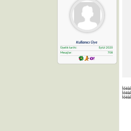
Kullanıcı Üye
Üyelik tarihi
Eylül 2020
Mesajlar
708
Ìóëà
Ìóëà
Ìóëà