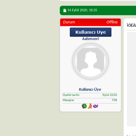
14 Eylül 2020,
16:35
Durum
Offline
ÌÓËÀÍ
Aalsmoori
Kullanıcı Üye
Üyelik tarihi
Eylül 2020
Mesajlar
708