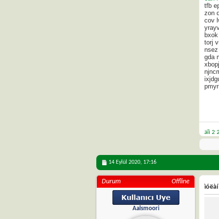
tfb e
zon 
cov 
yray
bxok
torj
nsez
gda 
xbopj
njncm
ixjd
pmyri
äîì 2
14 Eylül 2020,
17:16
Durum
Offline
ìóëàí
Aalsmoori