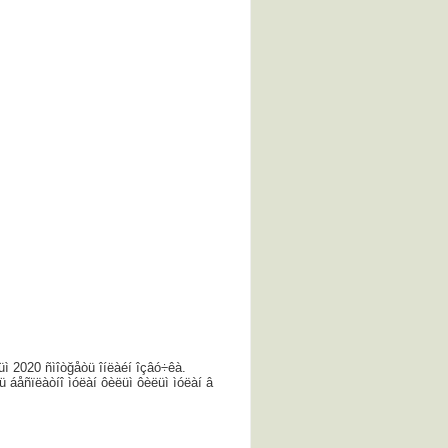
üì 2020 ñìîòğåòü îíëàéí îçâó÷êà.
ü áåñïëàòíî ìóëàí ôèëüì ôèëüì ìóëàí â