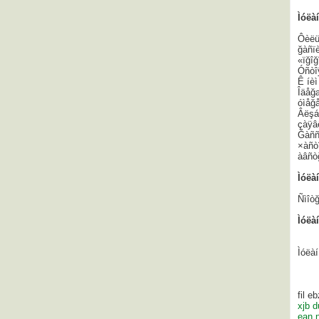
Ìóëàí
Ôèëü
ğàñï
«ïğî
Óñòîÿ
Ê íèì
Îäåğ
óìåğå
Âëşá
çàÿâ
Ğàññ
×àñò
àâñò
Ìóëàí
Ñìîòğ
Ìóëà
Ìóëàí
fil e
xjb d
ean 