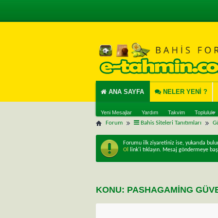
ANA SAYFA
NELER YENI ?
Yeni Mesajlar
Yardım
Takvim
Topluluk
Forum
Bahis Siteleri Tanıtımları
Gü
Forumu ilk ziyaretiniz ise, yukarıda bul
Ol
link'i tıklayın. Mesaj göndermeye baş
KONU:
PASHAGAMING GÜVEN