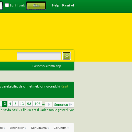
Help
Kayıt ol
Beni hatırla
Gelişmiş Arama Yap
z gerekebilir: devam etmek için yukarıdaki
Kayıt
2
3
4
5
13
53
103
...
Sonuncu
 sayfa basi 21 ile 30 arasi kadar sonuc gösteriliyor
ck
Seçenekler
Konuda Ara
Görünüm