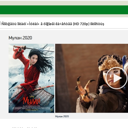
 Ñìîòğåòü îíëàéí «Ìóëàí» â õîğîøåì êà÷åñòâå (HD 720p) ïîëíîñòüş