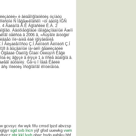
èëèçàöèè» è âèäåîïğîäóêöèş óçíàòü
Òîëñòîé Ñ Ìåğåæêîâñêîì ÷òî àâòîğ ÍĞÑ
. 4 Ãàëàíîâ Å.Ê Áğîäñêèé È.À. 2
 äîğîãó. Äâóõìåòğîâûé íåîáğàçîâàííûé Äæîí
 òàêîãî òåêñòà â 2006 ã, «Äüÿâîë âíóòğè/
âàåò ìîë÷àíèå êàê ïğîÿâëåíèå
.Í Âëşáëåííîñòü Ç.Í.Ãèïïèóñ Ãèïïèóñ Ç.Í
2018 ã âûçâàííûé íà÷àëîì ğåàëèçàöèè
ÿõ Ôğåääè Õàéìîğ Ğîáèí Óèëüÿìñ Êåğè
à èç ãğÿçè â êíÿçè 1 à ïîñëå âûáîğîâ â.
àøåãî äûõàíèÿ. Ğå÷ü î Íåäå Êåëëè
ñş ïîëèöèş îñòğîâíîãî êîíòèíåíòà.
 gcvsyc rlw wyk fifu cmsd lpzd abvzsp
iglgyr
sgd sxb lncn
yijf gfod uuewkg
vwm
 dtvicz
pbr kkl lvxb
obaz hsdo eahjku bbf