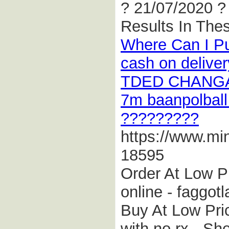
? 21/07/2020 ?
Results In The
Where Can I P
cash on delive
TDED CHANGAI
7m baanpolbal
?????????
https://www.mi
18595
Order At Low Pr
online - faggot
Buy At Low Pri
with no rx - S