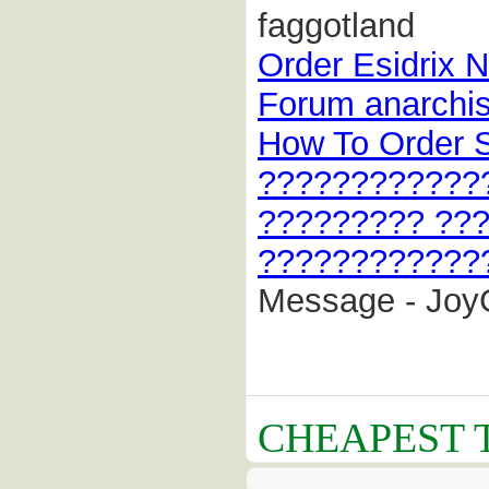
faggotland
Order Esidrix N
Forum anarchis
How To Order Sil
????????????
????????? ???
?????????????
Message - Jo
CHEAPEST T