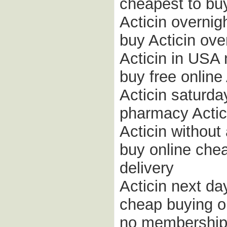
cheapest to buy
Acticin overni
buy Acticin ove
Acticin in USA 
buy free online
Acticin saturda
pharmacy Actic
Acticin without 
buy online che
delivery
Acticin next da
cheap buying on
no membershi