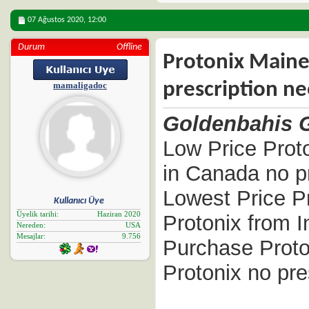
07 Ağustos 2020,
12:00
Durum
Offline
Protonix Maine
prescription n
mamaligadoc
Goldenbahis G
Low Price Prot
in Canada no pr
Lowest Price P
Kullanıcı Üye
Üyelik tarihi
Haziran 2020
Protonix from I
Nereden
USA
Mesajlar
9.756
Purchase Proto
Protonix no pr