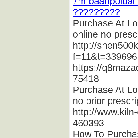
7m baanpolbal
?????????
Purchase At Lo
online no presc
http://shen50
f=11&t=339696
https://q8maza
75418
Purchase At Lo
no prior prescri
http://www.kiln
460393
How To Purchas