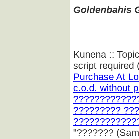
Goldenbahis G
Kunena :: Topi
script required 
Purchase At Lo
c.o.d. without p
????????????
????????? ???
?????????????
"??????? (Sam