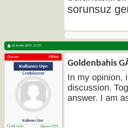
sorunsuz ger
24 Aralık 2019,
21:29
Durum
Offline
Goldenbahis GÃ
Cynthiaweept
In my opinion, it
discussion. Tog
answer. I am a
Kullanıcı Üye
Üyelik tarihi
Ağustos 2019