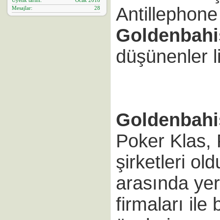
Üyelik tarihi
Ocak 2018
Antillephone
Mesajlar
28
Goldenbahi
düşünenler li
Goldenbahis
Poker Klas,
şirketleri ol
arasında yer 
firmaları ile