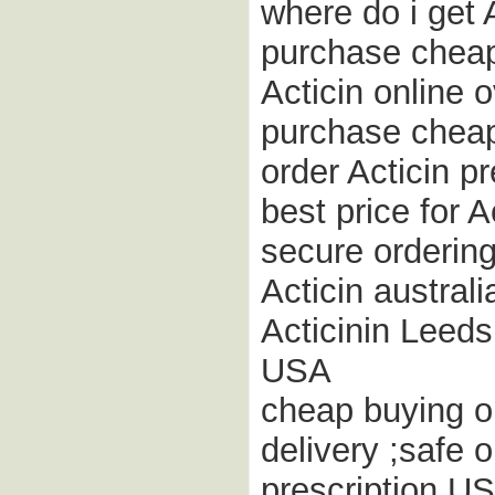
where do i get 
purchase cheap 
Acticin online o
purchase cheap
order Acticin pr
best price for 
secure ordering
Acticin austral
Acticinin Leeds
USA
cheap buying o
delivery ;safe 
prescription US