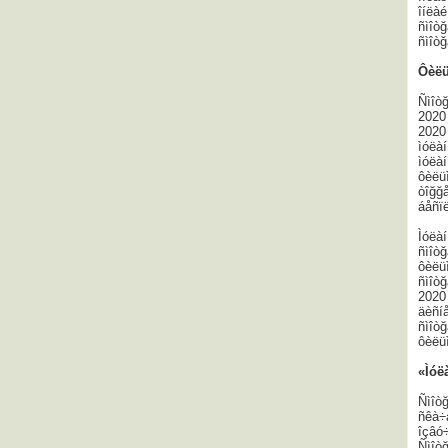
îíëàé
ñìîòğ
ñìîòğ
Ôèëü
Ñìîòğ
2020
2020
ìóëàí
ìóëàí
ôèëüì
òîğğå
áåñïë
Ìóëàí
ñìîòğ
ôèëüì
ñìîòğ
2020 
äèñíå
ñìîòğ
ôèëüì
«Ìóë
Ñìîòğ
ñêà÷à
îçâó÷
Ñìîòğ