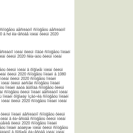
 ñìîòğåòü áåñïëàòíî ñìîòğåòü áåñïëàòíî
020 â hd êà÷åñòâå ìóëàí ôèëüì 2020
ñïëàòíî ìóëàí ôèëüì íîâûé ñìîòğåòü îíëàéí
ìóëàí ôèëüì 2020 ñêà÷àòü ôèëüì ìóëàí
åòü ôèëüì ìóëàí â õîğîøåì ìóëàí ôèëüì
óëàí ôèëüì 2020 ñìîòğåòü îíëàéí â 1080
 ìóëàí ôèëüì 2020 ñìîòğåòü îíëàéí
 ìóëàí ôèëüì äèñíåé ñìîòğåòü îíëàéí
åòü îíëàéí äàòà âûõîäà ñìîòğåòü ôèëüì
àí ñìîòğåòü ôèëüì îíëàéí áåñïëàòíî ìóëàí
 îíëàéí õîğîøàÿ îçâó÷êà ñìîòğåòü îíëàéí
 ìóëàí ôèëüì 2020 ñìîòğåòü îíëàéí ìóëàí
í ôèëüì îíëàéí áåñïëàòíî ñìîòğåòü ôèëüì
 ìóëàí â êà÷åñòâå ñìîòğåòü ôèëüì ìóëàí
àùåíèå ôèëüì 2020 ñìîòğåòü îíëàéí
ğåòü îíëàéí äóáëÿæ ìóëàí ôèëüì ñìîòğåòü
ñïëàòíî â õîğîøåì êà÷åñòâå ìóëàí ìóëàí