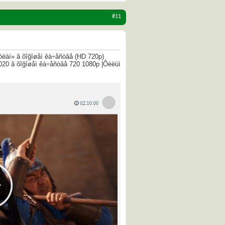
#11
Ìóëàí» â õîğîøåì êà÷åñòâå (HD 720p)
 2020 â õîğîøåì êà÷åñòâå 720 1080p |Ôèëüì