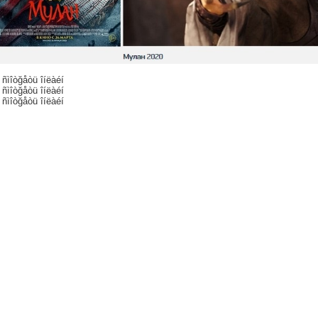
 ñìîòğåòü îíëàéí
 ñìîòğåòü îíëàéí
 ñìîòğåòü îíëàéí