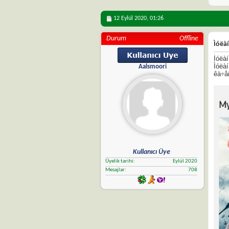
12 Eylül 2020,
01:26
Durum
Offline
Ìóëàí
Ìóëàí
Ìóëàí
Aalsmoori
êà÷å
Kullanıcı Üye
Üyelik tarihi
Eylül 2020
Mesajlar
708