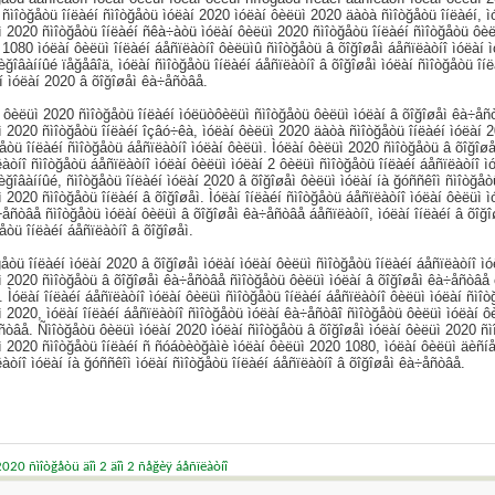
ñìîòğåòü îíëàéí ñìîòğåòü ìóëàí 2020 ìóëàí ôèëüì 2020 äàòà ñìîòğåòü îíëàéí, ì
 2020 ñìîòğåòü îíëàéí ñêà÷àòü ìóëàí ôèëüì 2020 ñìîòğåòü îíëàéí ñìîòğåòü ôèë
1080 ìóëàí ôèëüì îíëàéí áåñïëàòíî ôèëüìû ñìîòğåòü â õîğîøåì áåñïëàòíî ìóëàí ì
ğîâàííûé ïåğåâîä, ìóëàí ñìîòğåòü îíëàéí áåñïëàòíî â õîğîøåì ìóëàí ñìîòğåòü îí
í ìóëàí 2020 â õîğîøåì êà÷åñòâå.
 ôèëüì 2020 ñìîòğåòü îíëàéí ìóëüòôèëüì ñìîòğåòü ôèëüì ìóëàí â õîğîøåì êà÷åñ
 2020 ñìîòğåòü îíëàéí îçâó÷êà, ìóëàí ôèëüì 2020 äàòà ñìîòğåòü îíëàéí ìóëàí 
åòü îíëàéí ñìîòğåòü áåñïëàòíî ìóëàí ôèëüì. Ìóëàí ôèëüì 2020 ñìîòğåòü â õîğîøå
àòíî ñìîòğåòü áåñïëàòíî ìóëàí ôèëüì ìóëàí 2 ôèëüì ñìîòğåòü îíëàéí áåñïëàòíî ì
ğîâàííûé, ñìîòğåòü îíëàéí ìóëàí 2020 â õîğîøåì ôèëüì ìóëàí íà ğóññêîì ñìîòğåò
 2020 ñìîòğåòü îíëàéí â õîğîøåì. Ìóëàí îíëàéí ñìîòğåòü áåñïëàòíî ìóëàí ôèëüì ì
åñòâå ñìîòğåòü ìóëàí ôèëüì â õîğîøåì êà÷åñòâå áåñïëàòíî, ìóëàí îíëàéí â õîğî
åòü îíëàéí áåñïëàòíî â õîğîøåì.
åòü îíëàéí ìóëàí 2020 â õîğîøåì ìóëàí ìóëàí ôèëüì ñìîòğåòü îíëàéí áåñïëàòíî ìó
 2020 ñìîòğåòü â õîğîøåì êà÷åñòâå ñìîòğåòü ôèëüì ìóëàí â õîğîøåì êà÷åñòâå 
. Ìóëàí îíëàéí áåñïëàòíî ìóëàí ôèëüì ñìîòğåòü îíëàéí áåñïëàòíî ôèëüì ìóëàí ñìîò
 2020, ìóëàí îíëàéí áåñïëàòíî ñìîòğåòü ìóëàí êà÷åñòâî ñìîòğåòü ôèëüì ìóëàí ô
òâå. Ñìîòğåòü ôèëüì ìóëàí 2020 ìóëàí ñìîòğåòü â õîğîøåì ìóëàí ôèëüì 2020 ñì
 2020 ñìîòğåòü îíëàéí ñ ñóáòèòğàìè ìóëàí ôèëüì 2020 1080, ìóëàí ôèëüì äèñíå
àòíî ìóëàí íà ğóññêîì ìóëàí ñìîòğåòü îíëàéí áåñïëàòíî â õîğîøåì êà÷åñòâå.
 2020 ñìîòğåòü äîì 2 äîì 2 ñåğèÿ áåñïëàòíî