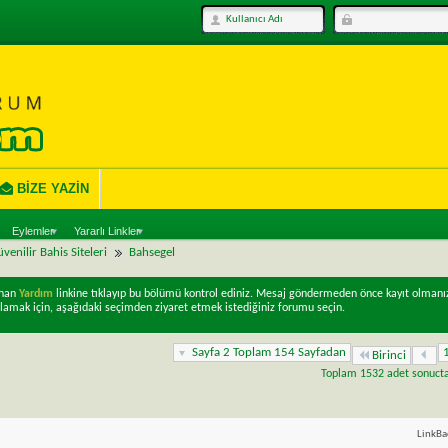
BIZE YAZIN
Eylemler
Yararlı Linkler
venilir Bahis Siteleri
Bahsegel
unan
Yardım
linkine tıklayıp bu bölümü kontrol ediniz. Mesaj göndermeden önce kayıt olmanı
lamak için, aşağıdaki seçimden ziyaret etmek istediğiniz forumu seçin.
Sayfa 2 Toplam 154 Sayfadan
Birinci
Toplam 1532 adet sonuctan
LinkBa