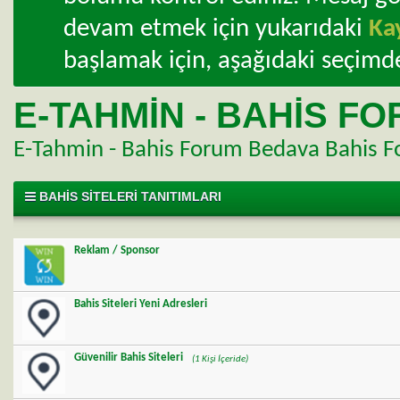
devam etmek için yukarıdaki
Ka
başlamak için, aşağıdaki seçimde
E-TAHMIN - BAHIS F
E-Tahmin - Bahis Forum Bedava Bahis F
BAHIS SITELERI TANITIMLARI
Reklam / Sponsor
Bahis Siteleri Yeni Adresleri
Güvenilir Bahis Siteleri
(1 Kişi İçeride)