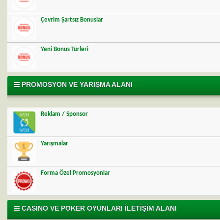
Çevrim Şartsız Bonuslar
Yeni Bonus Türleri
PROMOSYON VE YARIŞMA ALANI
Reklam / Sponsor
Yarışmalar
Forma Özel Promosyonlar
CASINO VE POKER OYUNLARI İLETIŞIM ALANI