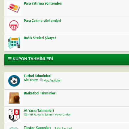
Para Yatırma Yöntemleri
Para Çekme yöntemleri
Bahis Siteleri Şikayet
KUPON TAHMINLERI
Futbol Tahminleri
Alt Forum:
Maç Analizleri
Basketbol Tahminleri
At Yarışı Tahminleri
Günlük At yarışı tahmin ve yorumları
Tipster Kuponları
(1 Kişi İçeride)