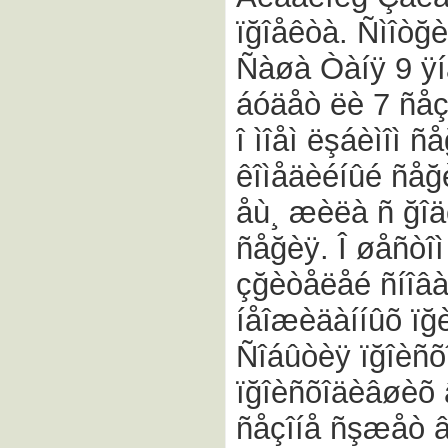
ïğîåêòà. Ñìîòğ
Ñàøà Òàíÿ 9 ÿí
áóäåò ëè 7 ñåç
î ìîåì ëşáèìîì 
êîìåäèéíûé ñåğ
åù¸ æèëà ñ ğîä
ñåğèÿ. Î øåñòîì
çğèòåëåé ñíîâà
íåîæèäàííûõ ïğ
Ñîáûòèÿ ïğîèñõ
ïğîèñõîäèâøèõ 
ñåçîíå ñşæåò â