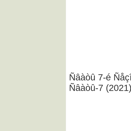
Ñâàòû 7-é Ñåçî
Ñâàòû-7 (2021