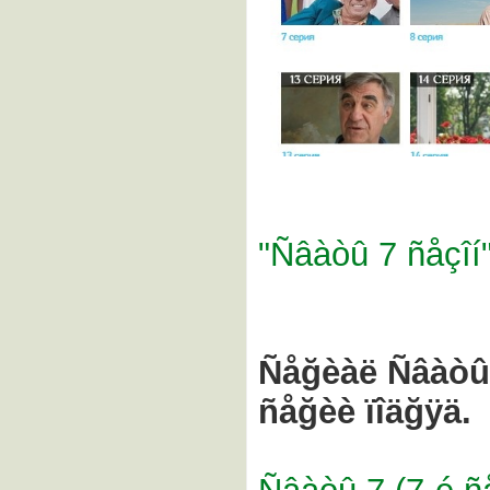
"Ñâàòû 7 ñåçîí"
Ñåğèàë Ñâàòû 7
ñåğèè ïîäğÿä.