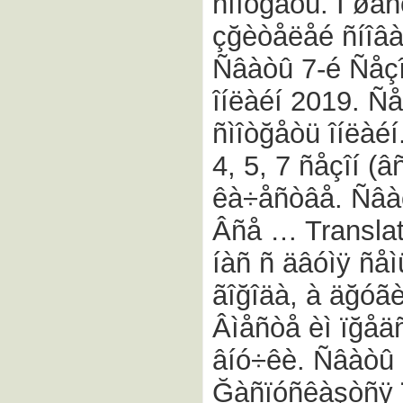
ñìîòğåòü. Î øåñ
çğèòåëåé ñíîâà
Ñâàòû 7-é Ñåçî
îíëàéí 2019. Ñ
ñìîòğåòü îíëàéí
4, 5, 7 ñåçîí (
êà÷åñòâå. Ñâàò
Âñå … Translate
íàñ ñ äâóìÿ ñåì
ãîğîäà, à äğóã
Âìåñòå èì ïğåä
âíó÷êè. Ñâàòû 
Ğàñïóñêàşòñÿ ï