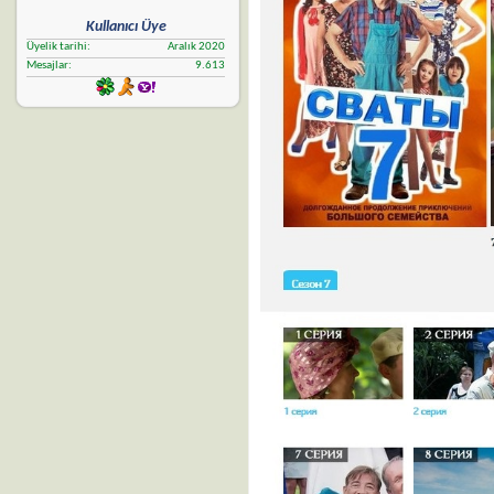
Kullanıcı Üye
Üyelik tarihi
Aralık 2020
Mesajlar
9.613