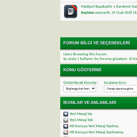
Medipol Başakşehir v Kardemir K
Başlatan
neymarJR
, 29 Ocak 2018 1
FORUM BILGI VE SEÇENEKLERI
Users Browsing this Forum
Şu anda
1 kullanıcı bu foruma gözatıyor
. (0 K
KONU GÖSTERIMI
Gösterilecek Konular:
Sıralama türü:
İKONLAR VE ANLAMLARI
Yeni Mesaj Var
Yeni Mesaj Yok
Hit Konuya Yeni Mesaj Yazılmış
Hit Konuya Yeni Mesaj Yazılmamış