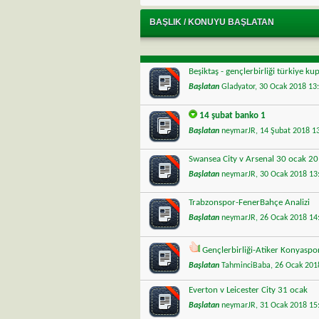
BAŞLIK
/
KONUYU BAŞLATAN
Beşiktaş - gençlerbirliği türkiye ku
Başlatan
Gladyator
, 30 Ocak 2018 13
14 şubat banko 1
Başlatan
neymarJR
, 14 Şubat 2018 1
Swansea City v Arsenal 30 ocak 2
Başlatan
neymarJR
, 30 Ocak 2018 1
Trabzonspor-FenerBahçe Analizi
Başlatan
neymarJR
, 26 Ocak 2018 1
Gençlerbirliği-Atiker Konyasp
Başlatan
TahminciBaba
, 26 Ocak 20
Everton v Leicester City 31 ocak
Başlatan
neymarJR
, 31 Ocak 2018 1