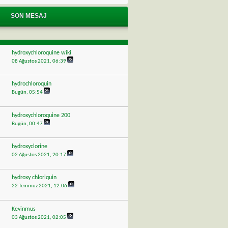
SON MESAJ
hydroxychloroquine wiki
08 Ağustos 2021,
06:39
hydrochloroquin
Bugün,
05:54
hydroxychloroquine 200
Bugün,
00:47
hydroxyclorine
02 Ağustos 2021,
20:17
hydroxy chloriquin
22 Temmuz 2021,
12:06
Kevinmus
03 Ağustos 2021,
02:05