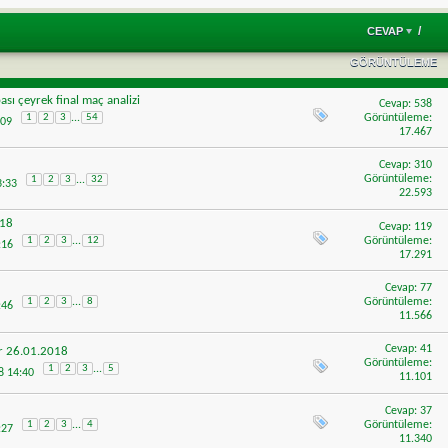
/
CEVAP
GÖRÜNTÜLEME
pası çeyrek final maç analizi
Cevap:
538
Görüntüleme:
1
2
3
...
54
:09
17.467
Cevap:
310
Görüntüleme:
1
2
3
...
32
3:33
22.593
018
Cevap:
119
Görüntüleme:
1
2
3
...
12
3:16
17.291
Cevap:
77
Görüntüleme:
1
2
3
...
8
4:46
11.566
Cevap:
41
or 26.01.2018
Görüntüleme:
1
2
3
...
5
18 14:40
11.101
Cevap:
37
Görüntüleme:
1
2
3
...
4
5:27
11.340