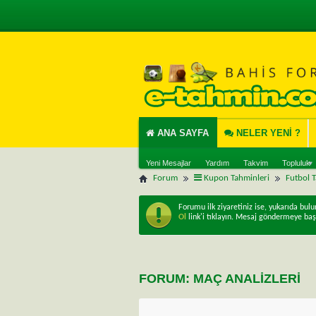
ANA SAYFA
NELER YENI ?
Yeni Mesajlar
Yardım
Takvim
Topluluk
Forum
Kupon Tahminleri
Futbol 
Forumu ilk ziyaretiniz ise, yukarıda bul
Ol
link'i tıklayın. Mesaj göndermeye baş
FORUM:
MAÇ ANALIZLERI