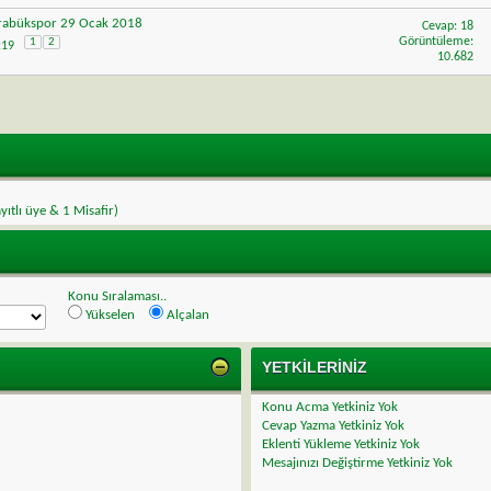
arabükspor 29 Ocak 2018
Cevap:
18
Görüntüleme:
1
2
6:19
10.682
ayıtlı üye & 1 Misafir)
Konu Sıralaması..
Yükselen
Alçalan
YETKILERINIZ
Konu Acma Yetkiniz
Yok
Cevap Yazma Yetkiniz
Yok
Eklenti Yükleme Yetkiniz
Yok
Mesajınızı Değiştirme Yetkiniz
Yok