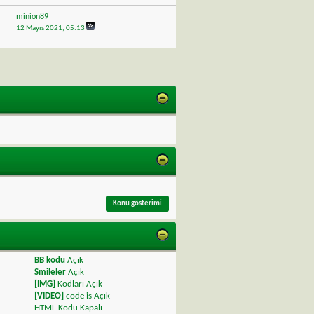
minion89
12 Mayıs 2021,
05:13
BB kodu
Açık
Smileler
Açık
[IMG]
Kodları
Açık
[VIDEO]
code is
Açık
HTML-Kodu
Kapalı