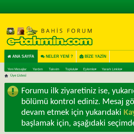
ANA SAYFA
NELER YENI ?
BIZE YAZIN
Yeni Mesajlar
Yardım
Takvim
Topluluk
Eylemler
Yararlı Linkler
Üye Listesi
Forumu ilk ziyaretiniz ise, yuka
bölümü kontrol ediniz. Mesaj g
devam etmek için yukarıdaki
Ka
başlamak için, aşağıdaki seçimde