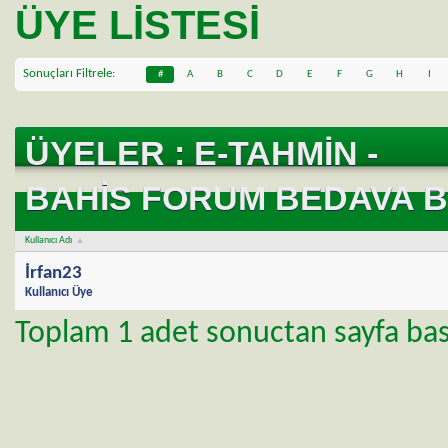
ÜYE LISTESI
Sonuçları Filtrele
#
A
B
C
D
E
F
G
H
I
T
ÜYELER : E-TAHMIN -
BAHIS FORUM BEDAVA B
Kullanıcı Adı
İrfan23
Kullanıcı Üye
Toplam 1 adet sonuctan sayfa basi 