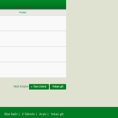
steriliyor
Arama işlemi Toplam
0.01
Saniye sürmüştür.
Avatar
Hızlı Erişim
Üye Listesi
Yukarı git
Bize Yazin
|
E-Tahmin
|
Arşiv
|
Yukarı git