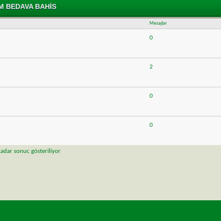
Toplam 4 adet sonuctan sayfa basi 1 ile 4 arasi kadar sonuc gö
UM BEDAVA BAHIS
Mesajlar
0
2
0
0
kadar sonuc gösteriliyor