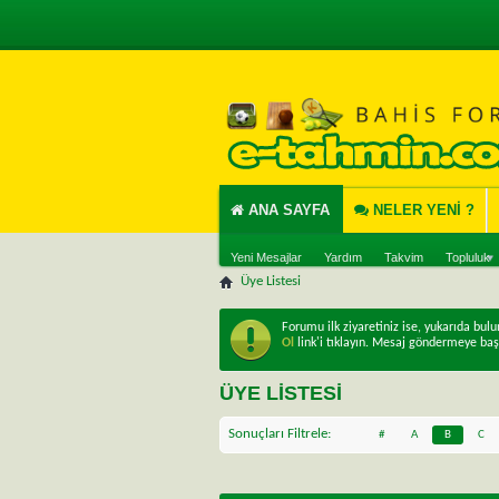
ANA SAYFA
NELER YENI ?
Yeni Mesajlar
Yardım
Takvim
Topluluk
Üye Listesi
Forumu ilk ziyaretiniz ise, yukarıda bul
Ol
link'i tıklayın. Mesaj göndermeye baş
ÜYE LISTESI
Sonuçları Filtrele
#
A
B
C