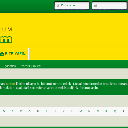
BIZE YAZIN
Eylemler
Yararlı Linkler
unan
Yardım
linkine tıklayıp bu bölümü kontrol ediniz. Mesaj göndermeden önce kayıt olmanı
lamak için, aşağıdaki seçimden ziyaret etmek istediğiniz forumu seçin.
D
E
F
G
H
I
J
K
L
M
N
O
P
Q
R