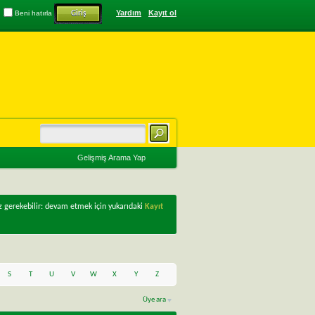
Yardım
Kayıt ol
Beni hatırla
Gelişmiş Arama Yap
z gerekebilir: devam etmek için yukarıdaki
Kayıt
S
T
U
V
W
X
Y
Z
Üye ara