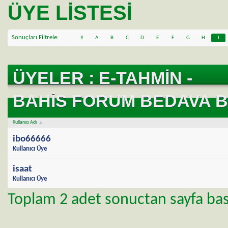
ÜYE LISTESI
Sonuçları Filtrele
#
A
B
C
D
E
F
G
H
I
T
ÜYELER : E-TAHMIN -
BAHIS FORUM BEDAVA B
Kullanıcı Adı
ibo66666
Kullanıcı Üye
isaat
Kullanıcı Üye
Toplam 2 adet sonuctan sayfa basi 