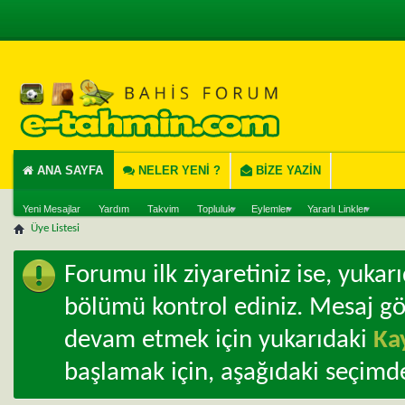
ANA SAYFA
NELER YENI ?
BIZE YAZIN
Yeni Mesajlar
Yardım
Takvim
Topluluk
Eylemler
Yararlı Linkler
Üye Listesi
Forumu ilk ziyaretiniz ise, yuka
bölümü kontrol ediniz. Mesaj g
devam etmek için yukarıdaki
Ka
başlamak için, aşağıdaki seçimde