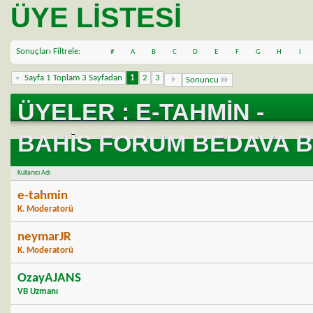
ÜYE LISTESI
Sonuçları Filtrele
#
A
B
C
D
E
F
G
H
I
Sayfa 1 Toplam 3 Sayfadan
1
2
3
Sonuncu
Topl
ÜYELER : E-TAHMIN -
BAHIS FORUM BEDAVA B
Kullanıcı Adı
e-tahmin
K. Moderatorü
neymarJR
K. Moderatorü
OzayAJANS
VB Uzmanı