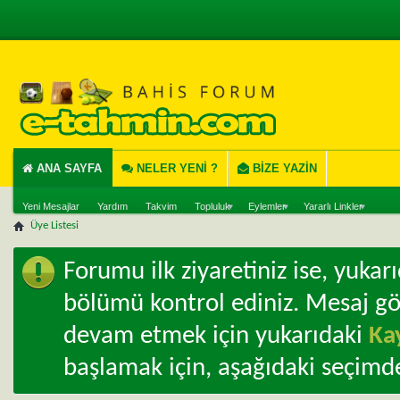
ANA SAYFA
NELER YENI ?
BIZE YAZIN
Yeni Mesajlar
Yardım
Takvim
Topluluk
Eylemler
Yararlı Linkler
Üye Listesi
Forumu ilk ziyaretiniz ise, yuka
bölümü kontrol ediniz. Mesaj g
devam etmek için yukarıdaki
Ka
başlamak için, aşağıdaki seçimde