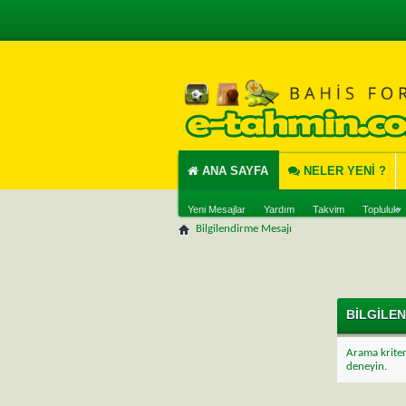
ANA SAYFA
NELER YENI ?
Yeni Mesajlar
Yardım
Takvim
Topluluk
Bilgilendirme Mesajı
BILGILE
Arama kriter
deneyin.