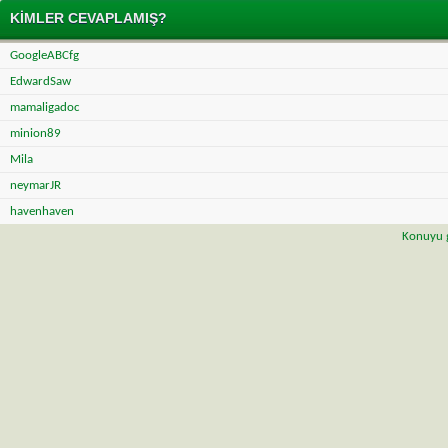
KIMLER CEVAPLAMIŞ?
GoogleABCfg
EdwardSaw
mamaligadoc
minion89
Mila
neymarJR
havenhaven
Konuyu g