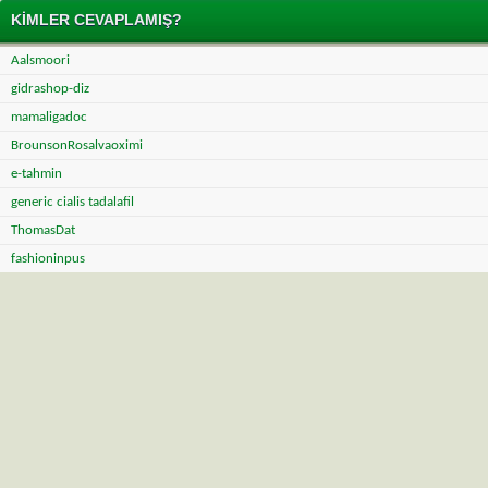
KIMLER CEVAPLAMIŞ?
Aalsmoori
gidrashop-diz
mamaligadoc
BrounsonRosalvaoximi
e-tahmin
generic cialis tadalafil
ThomasDat
fashioninpus