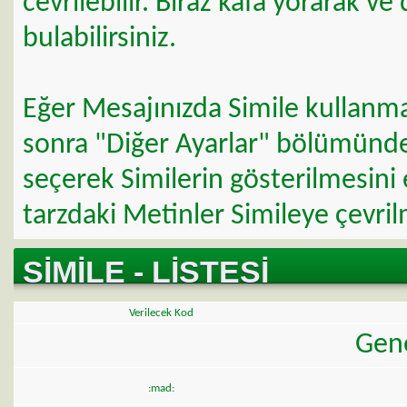
cevrilebilir. Biraz kafa yorarak ve
bulabilirsiniz.
Eğer Mesajınızda Simile kullanma
sonra "Diğer Ayarlar" bölümünden
seçerek Similerin gösterilmesini
tarzdaki Metinler Simileye çevri
SIMILE - LISTESI
Verilecek Kod
Gene
:mad: