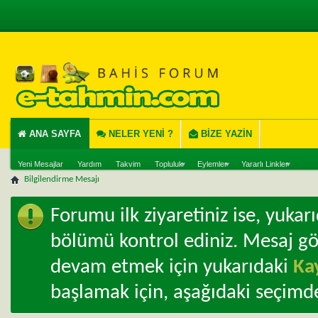
ANA SAYFA
NELER YENI ?
BIZE YAZIN
Yeni Mesajlar
Yardım
Takvim
Topluluk
Eylemler
Yararlı Linkler
Bilgilendirme Mesajı
Forumu ilk ziyaretiniz ise, yuka
bölümü kontrol ediniz. Mesaj g
devam etmek için yukarıdaki
Ka
başlamak için, aşağıdaki seçimde