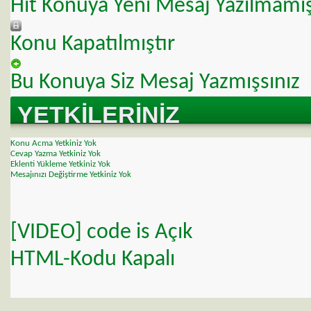
Hit Konuya Yeni Mesaj Yazılmamı
Konu Kapatılmıştır
Bu Konuya Siz Mesaj Yazmışsınız
YETKILERINIZ
Konu Acma Yetkiniz
Yok
Cevap Yazma Yetkiniz
Yok
Eklenti Yükleme Yetkiniz
Yok
Mesajınızı Değiştirme Yetkiniz
Yok
[VIDEO]
code is
Açık
HTML-Kodu
Kapalı