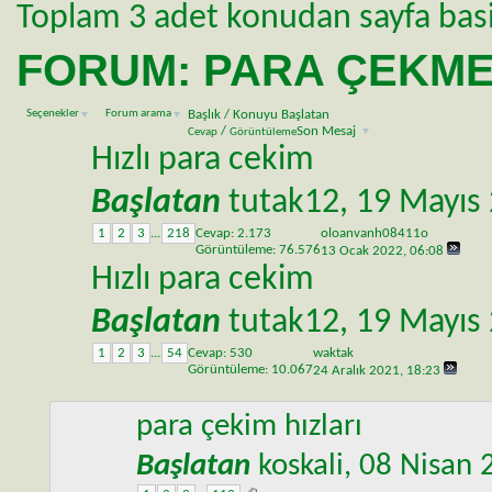
Toplam 3 adet konudan sayfa basi 1
FORUM:
PARA ÇEKME
Seçenekler
Forum arama
Başlık
/
Konuyu Başlatan
/
Son Mesaj
Cevap
Görüntüleme
Hızlı para cekim
Başlatan
tutak12
, 19 Mayıs
1
2
3
...
218
Cevap:
2.173
oloanvanh08411o
Görüntüleme: 76.576
13 Ocak 2022,
06:08
Hızlı para cekim
Başlatan
tutak12
, 19 Mayıs
1
2
3
...
54
Cevap:
530
waktak
Görüntüleme: 10.067
24 Aralık 2021,
18:23
para çekim hızları
Başlatan
koskali
, 08 Nisan