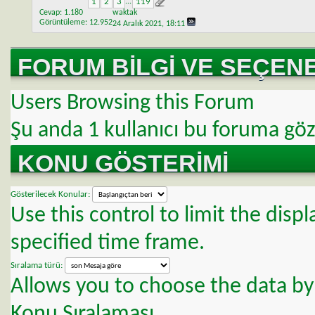
1
2
3
...
119
Cevap:
1.180
waktak
Görüntüleme: 12.952
24 Aralık 2021,
18:11
FORUM BILGI VE SEÇEN
Users Browsing this Forum
Şu anda
1 kullanıcı bu foruma göz
KONU GÖSTERIMI
Gösterilecek Konular:
Use this control to limit the dis
specified time frame.
Sıralama türü:
Allows you to choose the data by 
Konu Sıralaması..