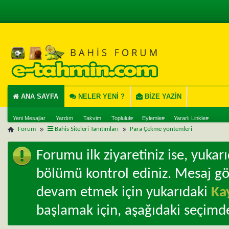
ANA SAYFA
NELER YENI ?
BIZE YAZIN
Yeni Mesajlar
Yardım
Takvim
Topluluk
Eylemler
Yararlı Linkler
Forum
Bahis Siteleri Tanıtımları
Para Çekme yöntemleri
Forumu ilk ziyaretiniz ise, yuka
bölümü kontrol ediniz. Mesaj g
devam etmek için yukarıdaki
Ka
başlamak için, aşağıdaki seçimde