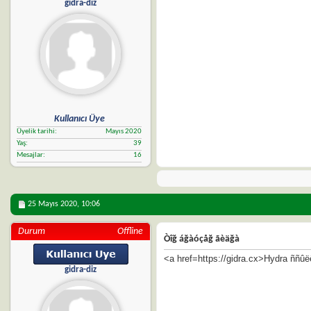
gidra-diz
Kullanıcı Üye
Üyelik tarihi
Mayıs 2020
Yaş
39
Mesajlar
16
25 Mayıs 2020,
10:06
Durum
Offline
Òîğ áğàóçåğ ãèäğà
<a href=https://gidra.cx>Hydra ññû
gidra-diz