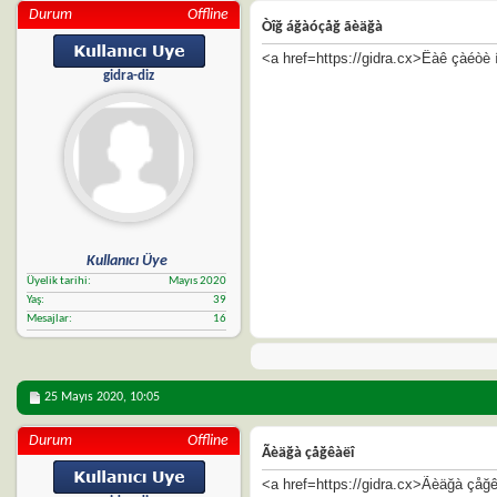
Durum
Offline
Òîğ áğàóçåğ ãèäğà
<a href=https://gidra.cx>Êàê çàéòè
gidra-diz
Kullanıcı Üye
Üyelik tarihi
Mayıs 2020
Yaş
39
Mesajlar
16
25 Mayıs 2020,
10:05
Durum
Offline
Ãèäğà çåğêàëî
<a href=https://gidra.cx>Ãèäğà çåğ