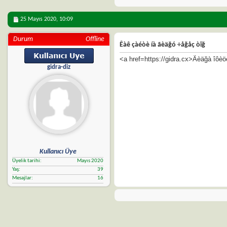
25 Mayıs 2020,
10:09
Durum
Offline
Êàê çàéòè íà ãèäğó ÷åğåç òîğ
<a href=https://gidra.cx>Ãèäğà îôè
gidra-diz
Kullanıcı Üye
Üyelik tarihi
Mayıs 2020
Yaş
39
Mesajlar
16