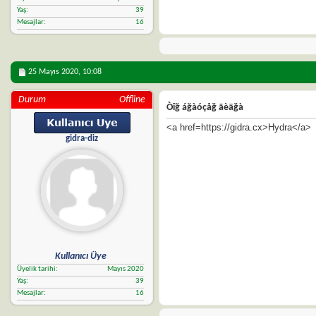
Yaş
39
Mesajlar
16
25 Mayıs 2020,
10:08
Durum
Offline
Òîğ áğàóçåğ ãèäğà
<a href=https://gidra.cx>Hydra</a>
gidra-diz
Kullanıcı Üye
Üyelik tarihi
Mayıs 2020
Yaş
39
Mesajlar
16