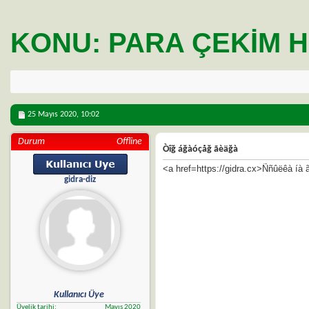
KONU:
PARA ÇEKIM H
25 Mayıs 2020,
10:02
Durum
Offline
Òîğ áğàóçåğ ãèäğà
<a href=https://gidra.cx>Ññûëêà íà
gidra-diz
Kullanıcı Üye
Üyelik tarihi
Mayıs 2020