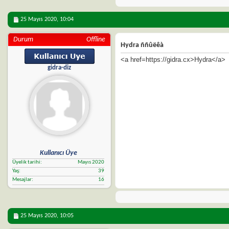
25 Mayıs 2020,
10:04
Durum
Offline
Hydra ññûëêà
<a href=https://gidra.cx>Hydra</a>
gidra-diz
Kullanıcı Üye
Üyelik tarihi
Mayıs 2020
Yaş
39
Mesajlar
16
25 Mayıs 2020,
10:05