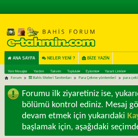
ANA SAYFA
NELER YENI ?
BIZE YAZIN
Yeni Mesajlar
Yardım
Takvim
Topluluk
Eylemler
Yararlı Linkler
Forum
Bahis Siteleri Tanıtımları
Para Çekme yöntemleri
para çeki
Forumu ilk ziyaretiniz ise, yuka
bölümü kontrol ediniz. Mesaj g
devam etmek için yukarıdaki
Ka
başlamak için, aşağıdaki seçimde