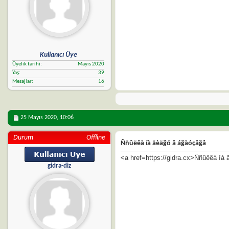
Kullanıcı Üye
Üyelik tarihi
Mayıs 2020
Yaş
39
Mesajlar
16
25 Mayıs 2020,
10:06
Durum
Offline
Ññûëêà íà ãèäğó â áğàóçåğå
<a href=https://gidra.cx>Ññûëêà íà
gidra-diz