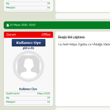
Yaş
39
Mesajlar
16
25 Mayıs 2020,
10:03
Durum
Offline
Ãèäğà îíèîí çåğêàëà
<a href=https://gidra.cx>Ãèäğà îôè
gidra-diz
Kullanıcı Üye
Üyelik tarihi
Mayıs 2020
Yaş
39
Mesajlar
16