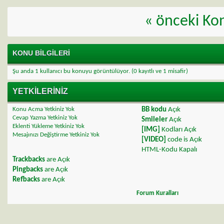
«
önceki Ko
KONU BILGILERI
Şu anda 1 kullanıcı bu konuyu görüntülüyor.
(0 kayıtlı ve 1 misafir)
YETKILERINIZ
Konu Acma Yetkiniz
Yok
BB kodu
Açık
Cevap Yazma Yetkiniz
Yok
Smileler
Açık
Eklenti Yükleme Yetkiniz
Yok
[IMG]
Kodları
Açık
Mesajınızı Değiştirme Yetkiniz
Yok
[VIDEO]
code is
Açık
HTML-Kodu
Kapalı
Trackbacks
are
Açık
Pingbacks
are
Açık
Refbacks
are
Açık
Forum Kuralları