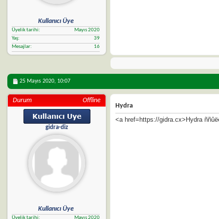
Kullanıcı Üye
Üyelik tarihi
Mayıs 2020
Yaş
39
Mesajlar
16
25 Mayıs 2020,
10:07
Durum
Offline
Hydra
<a href=https://gidra.cx>Hydra ññû
gidra-diz
Kullanıcı Üye
Üyelik tarihi
Mayıs 2020