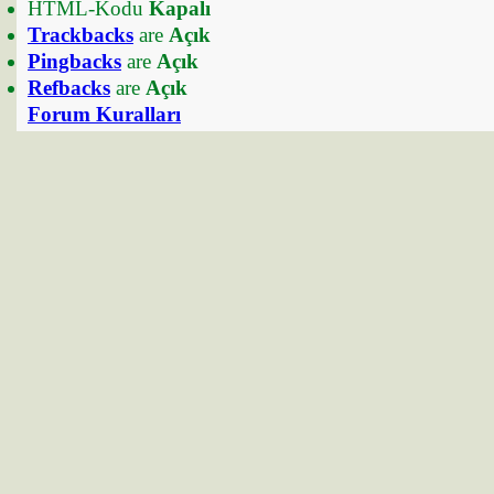
HTML-Kodu
Kapalı
Trackbacks
are
Açık
Pingbacks
are
Açık
Refbacks
are
Açık
Forum Kuralları