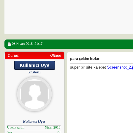
08 Nisan 2018,
21:17
Durum
Offline
para çekim hızları
süper bir site kalebet
Screenshot_2.
koskali
Kullanıcı Üye
Üyelik tarihi
Nisan 2018
Yaş
29