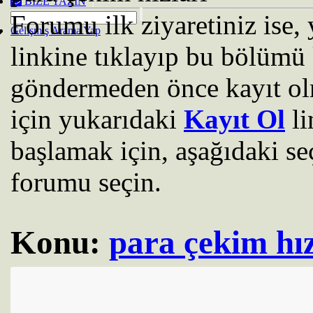
BIZE YAZIN
Forumu ilk ziyaretiniz ise
Gelişmiş Arama Yap
linkine tıklayıp bu bölümü 
göndermeden önce kayıt ol
için yukarıdaki
Kayıt Ol
li
başlamak için, aşağıdaki se
forumu seçin.
Konu:
para çekim hız