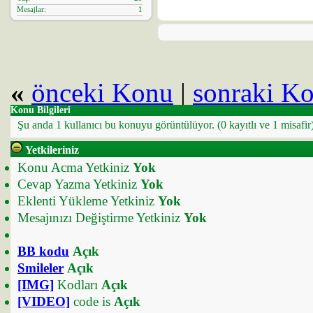
Mesajlar
1
«
önceki Konu
|
sonraki K
Konu Bilgileri
Şu anda 1 kullanıcı bu konuyu görüntülüyor.
(0 kayıtlı ve 1 misafir
Yetkileriniz
Konu Acma Yetkiniz
Yok
Cevap Yazma Yetkiniz
Yok
Eklenti Yükleme Yetkiniz
Yok
Mesajınızı Değiştirme Yetkiniz
Yok
BB kodu
Açık
Smileler
Açık
[IMG]
Kodları
Açık
[VIDEO]
code is
Açık