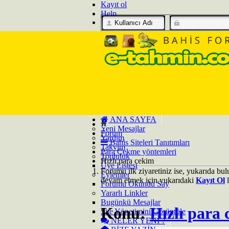
Kayıt ol
Help
ANA SAYFA
Yeni Mesajlar
Forum
Yardım
Bahis Siteleri Tanıtımları
Takvim
Para Çekme yöntemleri
Topluluk
Hızlı para cekim
Üye Listesi
Forumu ilk ziyaretiniz ise, yukarıda bu
Eylemler
devam etmek için yukarıdaki
Kayıt Ol
l
Forumu Okundu Say
Yararlı Linkler
Bugünkü Mesajlar
Konu:
Hızlı para
Site Yönetimini Görüntüle
NELER YENI ?