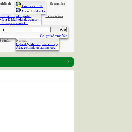
inkBack
Seçenekler
LinkBack URL
About LinkBacks
zdırılabilir şekli göster
Konuda Ara
yfayı E-Mail olarak gönder…
u Konuya abone ol…
Gelişmiş Arama Yap
Normal
örünüm
Hybrid-Şeklinde gösterime geç
Ağaç şeklinde gösterime geç
#1