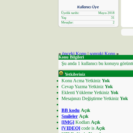
Kullanıcı Üye
Üyelik tarihi
Mayıs 2018
Yaş
31
Mesajlar
2
«
önceki Konu
|
sonraki Konu
»
Konu Bilgileri
Şu anda 1 kullanıcı bu konuyu görünt
Yetkileriniz
Konu Acma Yetkiniz
Yok
Cevap Yazma Yetkiniz
Yok
Eklenti Yükleme Yetkiniz
Yok
Mesajınızı Değiştirme Yetkiniz
Yok
BB kodu
Açık
Smileler
Açık
[IMG]
Kodları
Açık
[VIDEO]
code is
Açık