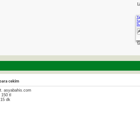
L
Ya
Sa
B
G
 para cekim
et. asyabahis.com
 150 tl
 15 dk