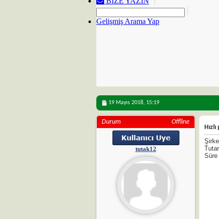
BIZE YAZIN
Gelişmiş Arama Yap
19 Mayıs 2018,
15:19
Durum
Offline
Hızlı
Şirk
Tutar
tutak12
Süre