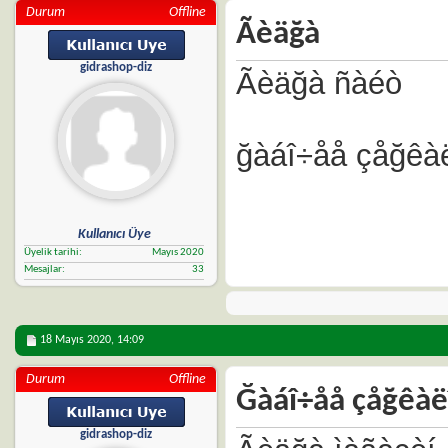
Durum
Offline
Ãèäğà
gidrashop-diz
Ãèäğà ñàéò
ğàáî÷åå çåğêà
Kullanıcı Üye
Üyelik tarihi
Mayıs 2020
Mesajlar
33
18 Mayıs 2020,
14:09
Durum
Offline
Ğàáî÷åå çåğêàë
gidrashop-diz