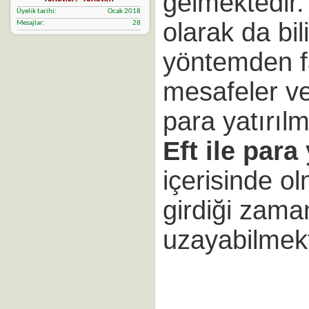
gelmektedir.
Üyelik tarihi
Ocak 2018
olarak da bi
Mesajlar
28
yöntemden fa
mesafeler v
para yatırıl
Eft ile para
içerisinde ol
girdiği zama
uzayabilmekt