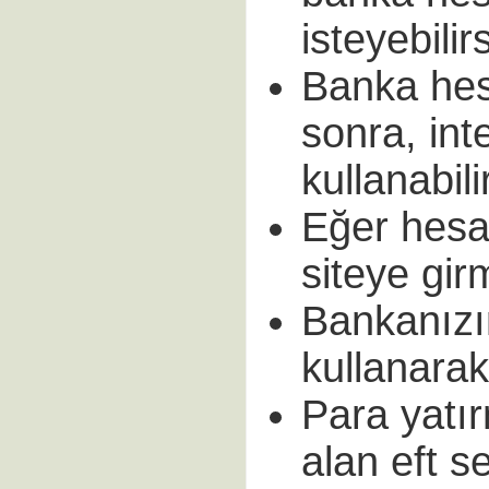
isteyebilirs
Banka hes
sonra, int
kullanabili
Eğer hesa
siteye gir
Bankanızın
kullanarak
Para yatı
alan eft s