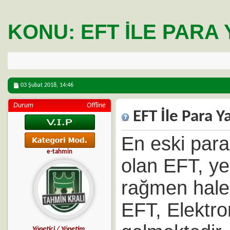
KONU:
EFT İLE PARA
03 Şubat 2018,
14:46
Durum
Offline
EFT İle Para Y
En eski para
e-tahmin
olan EFT, yen
rağmen halen
EFT, Elektro
Yönetici / Yönetim