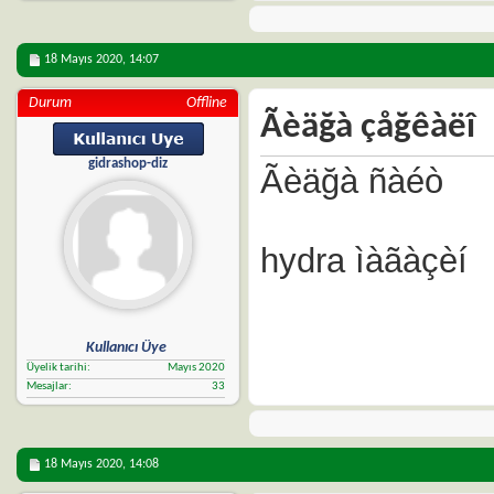
18 Mayıs 2020,
14:07
Durum
Offline
Ãèäğà çåğêàëî
gidrashop-diz
Ãèäğà ñàéò
hydra ìàãàçèí
Kullanıcı Üye
Üyelik tarihi
Mayıs 2020
Mesajlar
33
18 Mayıs 2020,
14:08