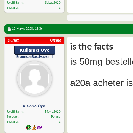
Üyelik tarihi
Şubat 2020
Mesajlar
1
12 Mayıs 2020,
16:36
Durum
Offline
is the facts
BrounsonRosalvaoximi
is 50mg bestel
a20a acheter is
Kullanıcı Üye
Üyelik tarihi
Mayıs 2020
Nereden
Poland
Mesajlar
1