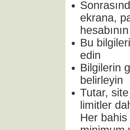
Sonrasınd
ekrana, p
hesabının b
Bu bilgile
edin
Bilgilerin
belirleyin
Tutar, sit
limitler d
Her bahis s