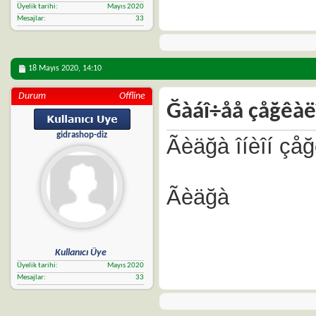
Üyelik tarihi
Mayıs 2020
Mesajlar
33
18 Mayıs 2020,
14:10
Durum
Offline
Ğàáî÷åå çåğêàë
gidrashop-diz
Ãèäğà îíèîí çå
Ãèäğà
Kullanıcı Üye
Üyelik tarihi
Mayıs 2020
Mesajlar
33