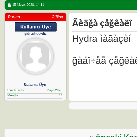
18 Mayıs 2020,
14:11
Durum
Offline
Ãèäğà çåğêàëî
gidrashop-diz
Hydra ìàãàçèí
ğàáî÷åå çåğêà
Kullanıcı Üye
Üyelik tarihi
Mayıs 2020
Mesajlar
33