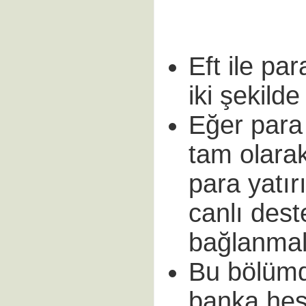
Eft ile pa
iki şekilde
Eğer para
tam olarak
para yatır
canlı des
bağlanmal
Bu bölümd
banka hes