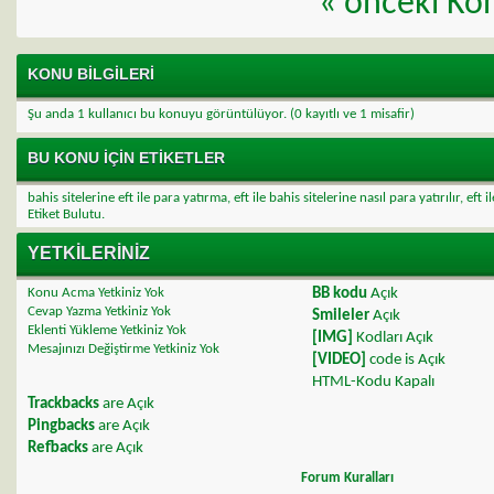
«
önceki Ko
KONU BILGILERI
Şu anda 1 kullanıcı bu konuyu görüntülüyor.
(0 kayıtlı ve 1 misafir)
BU KONU IÇIN ETIKETLER
bahis sitelerine eft ile para yatırma
,
eft ile bahis sitelerine nasıl para yatırılır
,
eft i
Etiket Bulutu.
YETKILERINIZ
Konu Acma Yetkiniz
Yok
BB kodu
Açık
Cevap Yazma Yetkiniz
Yok
Smileler
Açık
Eklenti Yükleme Yetkiniz
Yok
[IMG]
Kodları
Açık
Mesajınızı Değiştirme Yetkiniz
Yok
[VIDEO]
code is
Açık
HTML-Kodu
Kapalı
Trackbacks
are
Açık
Pingbacks
are
Açık
Refbacks
are
Açık
Forum Kuralları