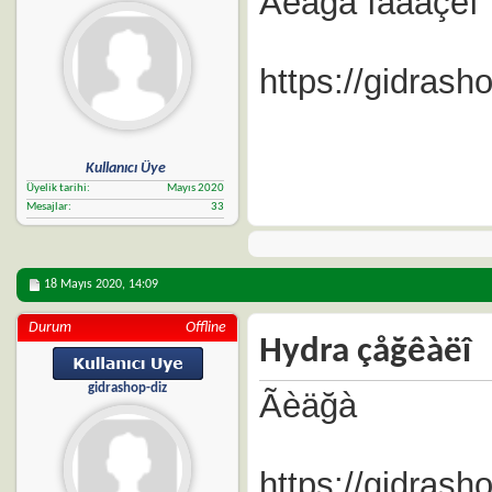
Ãèäğà ìàãàçèí
https://gidras
Kullanıcı Üye
Üyelik tarihi
Mayıs 2020
Mesajlar
33
18 Mayıs 2020,
14:09
Durum
Offline
Hydra çåğêàëî
gidrashop-diz
Ãèäğà
https://gidrash