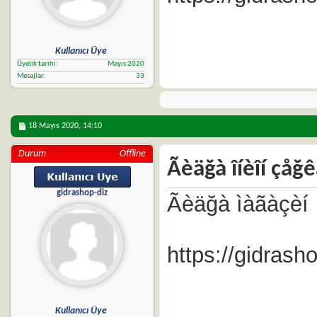
Kullanıcı Üye
Üyelik tarihi
Mayıs 2020
Mesajlar
33
18 Mayıs 2020,
14:10
Durum
Offline
Ãèäğà îíèîí çåğ
gidrashop-diz
Ãèäğà ìàãàçèí
https://gidras
Kullanıcı Üye