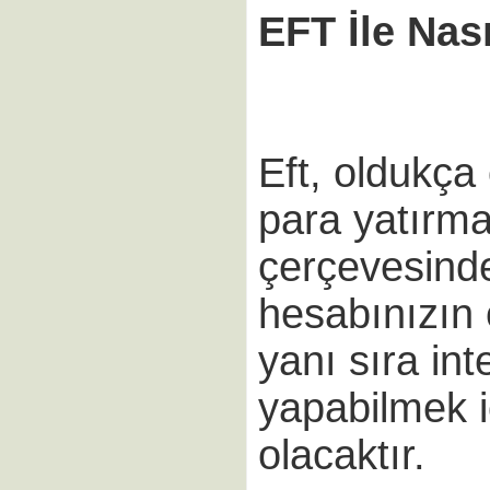
EFT İle Nası
Eft, oldukça 
para yatırm
çerçevesind
hesabınızın
yanı sıra in
yapabilmek iç
olacaktır.