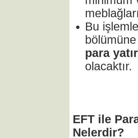
minimum 
meblağları
Bu işleml
bölümüne b
para yatı
olacaktır.
EFT ile Par
Nelerdir?