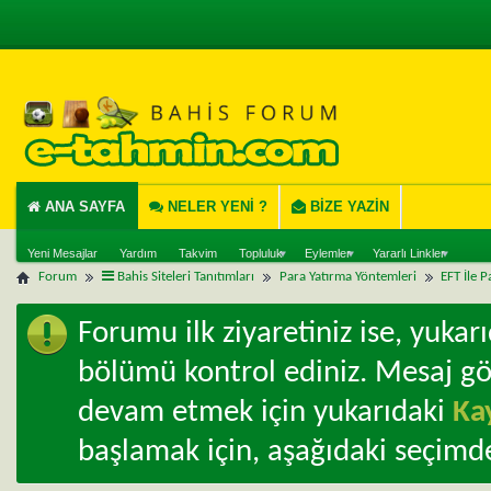
ANA SAYFA
NELER YENI ?
BIZE YAZIN
Yeni Mesajlar
Yardım
Takvim
Topluluk
Eylemler
Yararlı Linkler
Forum
Bahis Siteleri Tanıtımları
Para Yatırma Yöntemleri
EFT İle P
Forumu ilk ziyaretiniz ise, yuka
bölümü kontrol ediniz. Mesaj g
devam etmek için yukarıdaki
Ka
başlamak için, aşağıdaki seçimde