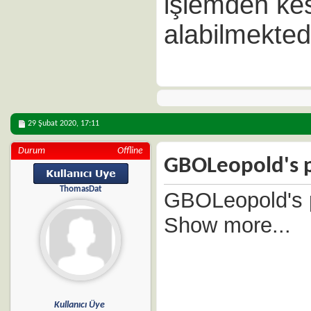
işlemden ke
alabilmektedi
29 Şubat 2020,
17:11
Durum
Offline
GBOLeopold's pr
ThomasDat
GBOLeopold's pr
Show more...
Kullanıcı Üye