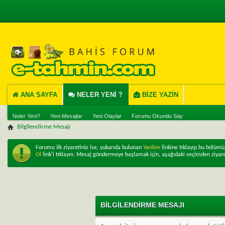
ANA SAYFA
NELER YENI ?
BIZE YAZIN
Neler Yeni?
Yeni Mesajlar
Yeni Olaylar
Forumu Okundu Say
Bilgilendirme Mesajı
Forumu ilk ziyaretiniz ise, yukarıda bulunan
Yardım
linkine tıklayıp bu bölüm
Ol
link'i tıklayın. Mesaj göndermeye başlamak için, aşağıdaki seçimden ziyare
BILGILENDIRME MESAJI