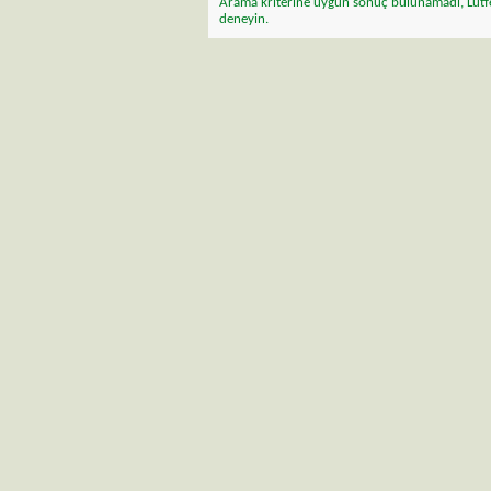
Arama kriterine uygun sonuç bulunamadı, Lütfe
deneyin.