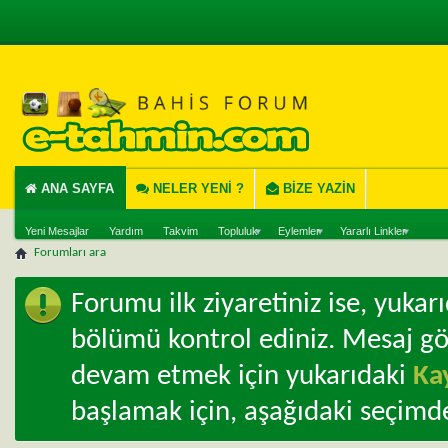
ANA SAYFA
NELER YENI ?
BIZE YAZIN
Yeni Mesajlar
Yardım
Takvim
Topluluk
Eylemler
Yararlı Linkler
Forumları ara
Forumu ilk ziyaretiniz ise, yuka
bölümü kontrol ediniz. Mesaj g
devam etmek için yukarıdaki
Ka
başlamak için, aşağıdaki seçimde