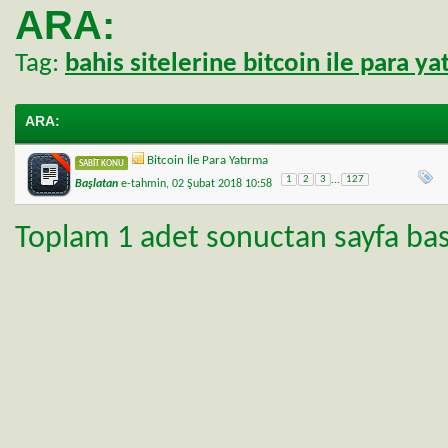
ARA:
Tag:
bahis sitelerine bitcoin ile para y
ARA
:
Bitcoin İle Para Yatırma
SABIT KONU
1
2
3
...
127
Başlatan
e-tahmin
, 02 Şubat 2018 10:58
Toplam 1 adet sonuctan sayfa basi 