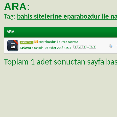
ARA:
Tag:
bahis sitelerine eparabozdur ile nas
ARA
:
Eparabozdur İle Para Yatırma
SABIT KONU
1
2
3
...
873
Başlatan
e-tahmin
, 03 Şubat 2018 15:34
Toplam 1 adet sonuctan sayfa basi 