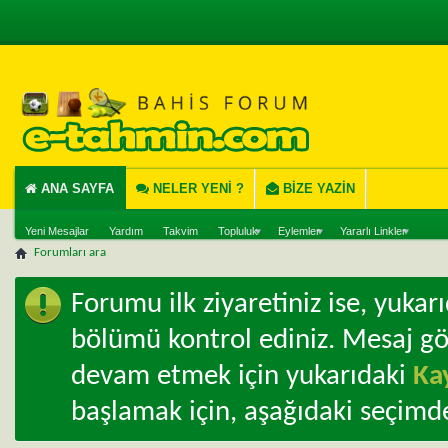
ANA SAYFA
NELER YENI ?
BIZE YAZIN
Yeni Mesajlar
Yardım
Takvim
Topluluk
Eylemler
Yararlı Linkler
Forumları ara
Forumu ilk ziyaretiniz ise, yuka
bölümü kontrol ediniz. Mesaj g
devam etmek için yukarıdaki
Ka
başlamak için, aşağıdaki seçimde