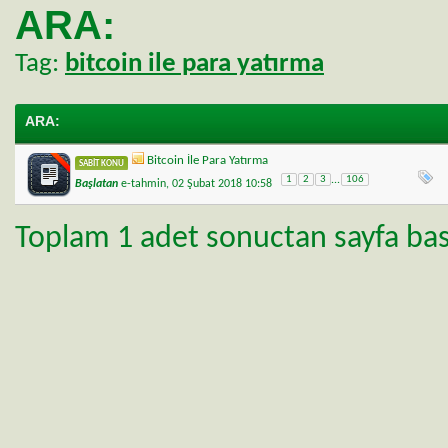
ARA:
Tag:
bitcoin ile para yatırma
ARA
:
Bitcoin İle Para Yatırma
SABIT KONU
1
2
3
...
106
Başlatan
e-tahmin
, 02 Şubat 2018 10:58
Toplam 1 adet sonuctan sayfa basi 