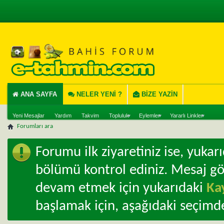
ANA SAYFA
NELER YENI ?
BIZE YAZIN
Yeni Mesajlar
Yardım
Takvim
Topluluk
Eylemler
Yararlı Linkler
Forumları ara
Forumu ilk ziyaretiniz ise, yuka
bölümü kontrol ediniz. Mesaj g
devam etmek için yukarıdaki
Ka
başlamak için, aşağıdaki seçimde