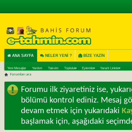
ANA SAYFA
NELER YENI ?
BIZE YAZIN
Yeni Mesajlar
Yardım
Takvim
Topluluk
Eylemler
Yararlı Linkler
Forumları ara
Forumu ilk ziyaretiniz ise, yuka
bölümü kontrol ediniz. Mesaj g
devam etmek için yukarıdaki
Ka
başlamak için, aşağıdaki seçimde