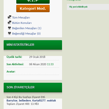
Hiç yeni etkinlik yok
Tüm Mesajları
Bütün Konuları
Beğenilen Mesajları (1)
Beğendiği Mesajlar (0)
MINI ISTATISTIKLER
Üyelik tarihi
29 Ocak 2018
Son Aktivitesi
06 Nisan 2020
11:33
Avatar
SON ZIYARETÇILER
Son 4 Kişi Bu Sayfayı Ziyaret Etti.
BarrySox
,
belbedere
,
Kartal0277
,
waktak
Toplam Ziyaret Hiti:
13.983