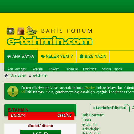
ANA SAYFA
NELER YENI ?
BIZE YAZIN
Yeni Mesajlar
Yardım
Takvim
Topluluk
Eylemler
Yararlı Linkler
Üye Listesi
e-tahmin
Forumu ilk ziyaretiniz ise, yukarıda bulunan
Yardım
linkine tıklayıp bu bölüm
Ol
link'i tıklayın. Mesaj göndermeye başlamak için, aşağıdaki seçimden ziyare
Z
e-tahmin Son Faliyetleri
E-TAHMIN
Tab Content
DURUM
OFFLINE
Tümü
e-tahmin
Yönetici / Yönetim
Arkadaşlar
Fotoğraflar