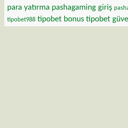
para yatırma
pashagaming giriş
pasha
tipobet bonus
tipobet güve
tipobet988