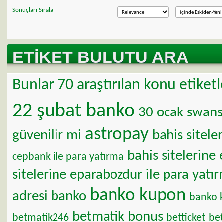
Sonuçları Sırala
ETIKET BULUTU ARA
Bunlar 70 araştırılan konu etiketl
22 şubat banko
30 ocak swans
astropay
güvenilir mi
bahis sitele
bahis sitelerine 
cepbank ile para yatırma
sitelerine eparabozdur ile para yatı
banko kupon
adresi
banko
banko 
betmatik bonus
betmatik246
betticket
bet