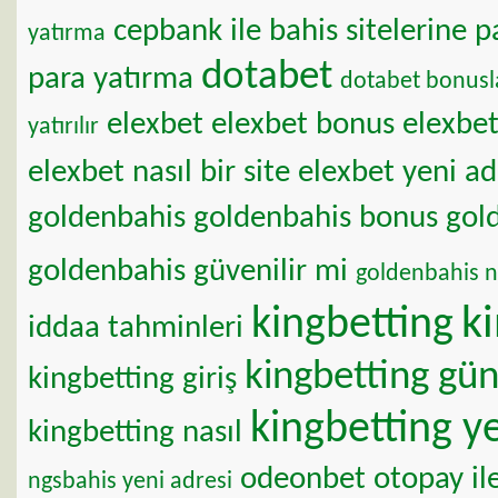
cepbank ile bahis sitelerine 
yatırma
dotabet
para yatırma
dotabet bonusl
elexbet
elexbet bonus
elexbet
yatırılır
elexbet nasıl bir site
elexbet yeni ad
goldenbahis
goldenbahis bonus
gold
goldenbahis güvenilir mi
goldenbahis n
k
kingbetting
iddaa tahminleri
kingbetting gün
kingbetting giriş
kingbetting ye
kingbetting nasıl
odeonbet
otopay il
ngsbahis yeni adresi