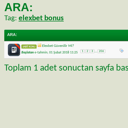
ARA:
Tag:
elexbet bonus
ARA
:
Elexbet Güvenilir Mi?
SABIT KONU
1
2
3
...
206
Başlatan
e-tahmin
, 01 Şubat 2018 11:25
Toplam 1 adet sonuctan sayfa basi 