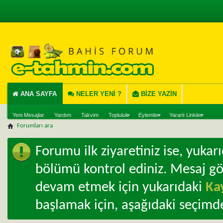
ANA SAYFA
NELER YENI ?
BIZE YAZIN
Yeni Mesajlar
Yardım
Takvim
Topluluk
Eylemler
Yararlı Linkler
Forumları ara
Forumu ilk ziyaretiniz ise, yuka
bölümü kontrol ediniz. Mesaj g
devam etmek için yukarıdaki
Ka
başlamak için, aşağıdaki seçimde