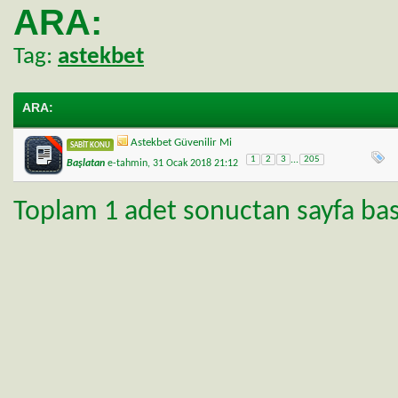
ARA:
Tag:
astekbet
ARA
:
Astekbet Güvenilir Mi
SABIT KONU
1
2
3
...
205
Başlatan
e-tahmin
, 31 Ocak 2018 21:12
Toplam 1 adet sonuctan sayfa basi 