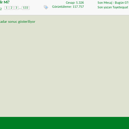
lir Mi?
Cevap:
5.326
Son Mesaj : Bugün
07
Görüntüleme: 117.757
Son yazan
Tuyetequat
1
2
3
...
533
42
kadar sonuc gösteriliyor