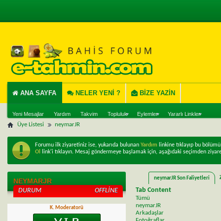
ANA SAYFA
NELER YENI ?
BIZE YAZIN
Yeni Mesajlar
Yardım
Takvim
Topluluk
Eylemler
Yararlı Linkler
Üye Listesi
neymarJR
Forumu ilk ziyaretiniz ise, yukarıda bulunan
Yardım
linkine tıklayıp bu bölüm
Ol
link'i tıklayın. Mesaj göndermeye başlamak için, aşağıdaki seçimden ziyare
neymarJR Son Faliyetleri
NEYMARJR
Tab Content
DURUM
OFFLINE
Tümü
neymarJR
K. Moderatorü
Arkadaşlar
Fotoğraflar