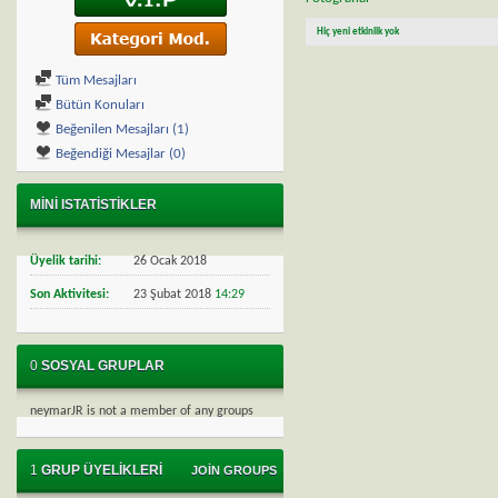
Hiç yeni etkinlik yok
Tüm Mesajları
Bütün Konuları
Beğenilen Mesajları (1)
Beğendiği Mesajlar (0)
MINI ISTATISTIKLER
Üyelik tarihi
26 Ocak 2018
Son Aktivitesi
23 Şubat 2018
14:29
0
SOSYAL GRUPLAR
neymarJR is not a member of any groups
1
GRUP ÜYELIKLERI
JOIN GROUPS