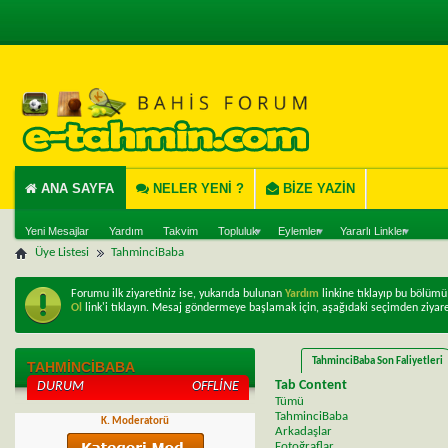
ANA SAYFA
NELER YENI ?
BIZE YAZIN
Yeni Mesajlar
Yardım
Takvim
Topluluk
Eylemler
Yararlı Linkler
Üye Listesi
TahminciBaba
Forumu ilk ziyaretiniz ise, yukarıda bulunan
Yardım
linkine tıklayıp bu bölüm
Ol
link'i tıklayın. Mesaj göndermeye başlamak için, aşağıdaki seçimden ziyare
TahminciBaba Son Faliyetleri
TAHMINCIBABA
Tab Content
DURUM
OFFLINE
Tümü
TahminciBaba
K. Moderatorü
Arkadaşlar
Fotoğraflar