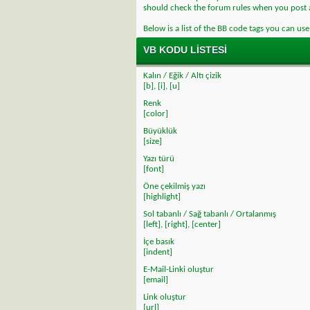
should check the forum rules when you post
Below is a list of the BB code tags you can us
VB KODU LISTESI
Kalın / Eğik / Altı çizik
[b]
,
[i]
,
[u]
Renk
[color]
Büyüklük
[size]
Yazı türü
[font]
Öne çekilmiş yazı
[highlight]
Sol tabanlı / Sağ tabanlı / Ortalanmış
[left]
,
[right]
,
[center]
İçe basık
[indent]
E-Mail-Linki oluştur
[email]
Link oluştur
[url]