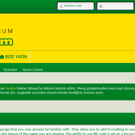
BIZE YAZIN
Eylemler
Yararlı Linkler
unan
Yardım
linkine tıklayıp bu bölümü kontrol ediniz. Mesaj göndermeden önce kayıt olmanı
lamak için, aşağıdaki seçimden ziyaret etmek istediğiniz forumu seçin.
anguage that you may already be familiar with. They allow you to add formatting to y
 the layout of the pages you are viewing. The ability to use BB code is set on a foru