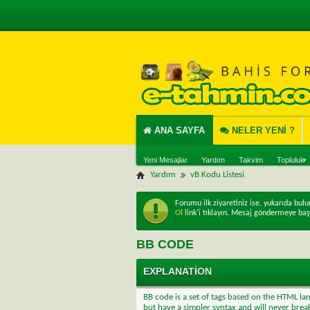
ANA SAYFA
NELER YENI ?
Yeni Mesajlar
Yardım
Takvim
Topluluk
Yardım
vB Kodu Listesi
Forumu ilk ziyaretiniz ise, yukarıda bul
Ol
link'i tıklayın. Mesaj göndermeye baş
BB CODE
EXPLANATION
BB code is a set of tags based on the HTML l
but have a simpler syntax and will never break