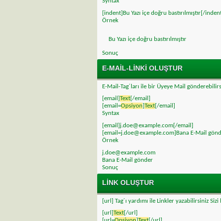
Syntax
[indent]Bu Yazı içe doğru bastırılmıştır[/inden
Örnek
Bu Yazı içe doğru bastırılmıştır
Sonuç
E-MAIL-LINKI OLUŞTUR
E-Mail-Tag´ları ile bir Üyeye Mail gönderebilirs
[email]
Text
[/email]
[email=
Opsiyon
]
Text
[/email]
Syntax
[email]
j.doe@example.com
[/email]
[
email=j.doe@example.com
]Bana E-Mail gönd
Örnek
j.doe@example.com
Bana E-Mail gönder
Sonuç
LINK OLUŞTUR
[url] Tag´ı yardımı ile Linkler yazabilirsiniz Si
[url]
Text
[/url]
[url=
Opsiyon
]
Text
[/url]