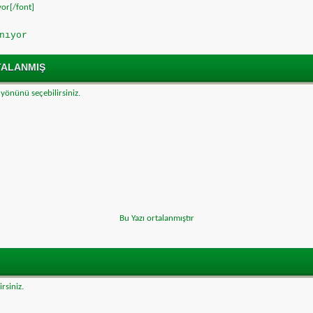
yor[/font]
nıyor
RTALANMIŞ
n yönünü seçebilirsiniz.
Bu Yazı ortalanmıştır
irsiniz.