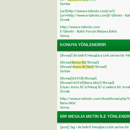
Syntax
[url]http://www.e-tahmin.com[/url]
[url=http://www.e-tahmin.com]E-Tahmin - Bah
Örnek
http://www.e-tahmin.com
E-Tahmin - Bahis Forum Bedava Bahis
Sonuç
KONUYA YÖNLENDIRIR
[thread] ile belirli Mesajlara Link yerine bir
[thread]
Konu-İD
[/thread]
[thread=
Konu-İD
]
Text
[/thread]
Syntax
[thread]42918[/thread]
[thread=42918]Bana tıkla![/thread]
(Uyarı: Konu İD´si/Mesaj İD´si sadece bir örnek
Örnek
http://www.e-tahmin.com/showthread.php?
Bana tıkla!
Sonuç
BIR MESAJA METIN ILE YÖNLENDI
[post] Tag´ı ile belirli Mesajlara Link yerine 