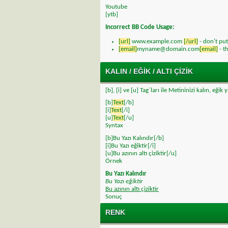
Youtube
[ytb]
Incorrect BB Code Usage:
[url]
www.example.com
[/url]
- don't pu
[email]
myname@domain.com
[email]
- t
KALIN / EĞIK / ALTI ÇIZIK
[b], [i] ve [u] Tag´ları ile Metininizi kalın, eğik 
[b]
Text
[/b]
[i]
Text
[/i]
[u]
Text
[/u]
Syntax
[b]Bu Yazı Kalındır[/b]
[i]Bu Yazı eğiktir[/i]
[u]Bu azının altı çiziktir[/u]
Örnek
Bu Yazı Kalındır
Bu Yazı eğiktir
Bu azının altı çiziktir
Sonuç
RENK