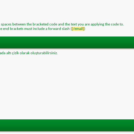
t spaces between the bracketed code and the text you are applying the code to.
he end brackets must include a forward slash (
[/email]
)
yada altı çizik olarak oluşturabilirsiniz.