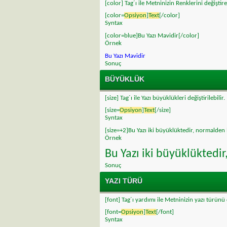
[color] Tag´ı ile Metninizin Renklerini değiştireb
[color=
Opsiyon
]
Text
[/color]
Syntax
[color=blue]Bu Yazı Mavidir[/color]
Örnek
Bu Yazı Mavidir
Sonuç
BÜYÜKLÜK
[size] Tag´ı ile Yazı büyüklükleri değiştirilebilir.
[size=
Opsiyon
]
Text
[/size]
Syntax
[size=+2]Bu Yazı iki büyüklüktedir, normalden
Örnek
Bu Yazı iki büyüklükted
Sonuç
YAZI TÜRÜ
[font] Tag´ı yardımı ile Metninizin yazı türünü d
[font=
Opsiyon
]
Text
[/font]
Syntax