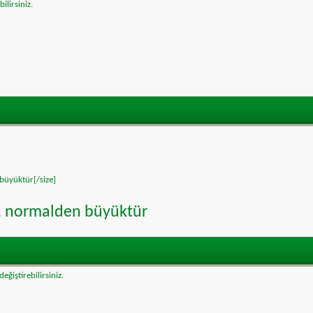
ilirsiniz.
 büyüktür[/size]
ir, normalden büyüktür
eğiştirebilirsiniz.