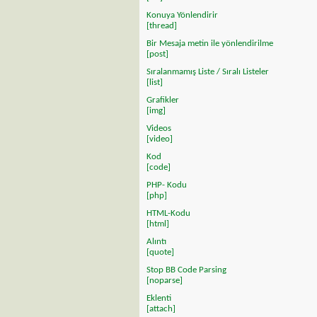
Konuya Yönlendirir
[thread]
Bir Mesaja metin ile yönlendirilme
[post]
Sıralanmamış Liste / Sıralı Listeler
[list]
Grafikler
[img]
Videos
[video]
Kod
[code]
PHP- Kodu
[php]
HTML-Kodu
[html]
Alıntı
[quote]
Stop BB Code Parsing
[noparse]
Eklenti
[attach]