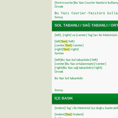
[font=courier]Bu Yazı Courier-Yazıtürü kullanı
Örnek
Bu Yazı Courier-Yazıtürü kulla
Sonuç
SOL TABANLI / SAĞ TABANLI / O
[left], [right] ve [center] Tag´ları ile Metninizi
[left]
Text
[/left]
[center]
Text
[/center]
[right]
Text
[/right]
Syntax
[left]Bu Yazı Sol tabanlıdır[/left]
[center]Bu Yazı ortalanmıştır[/center]
[right]Bu Yazı sağ tabanlıdır[/right]
Örnek
Bu Yazı Sol tabanlıdır
Sonuç
İÇE BASIK
[indent] Tag´ı ile Metninizi içe doğru bastırabil
[indent]
Text
[/indent]