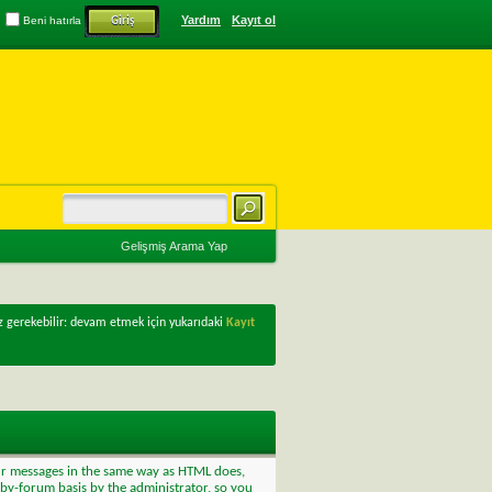
Yardım
Kayıt ol
Beni hatırla
Gelişmiş Arama Yap
z gerekebilir: devam etmek için yukarıdaki
Kayıt
our messages in the same way as HTML does,
m-by-forum basis by the administrator, so you