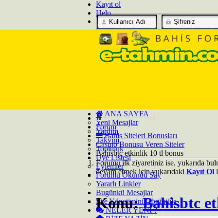
Kayıt ol
Help
ANA SAYFA
Yeni Mesajlar
Forum
Yardım
Bahis Siteleri Bonusları
Takvim
Casino Bonusu Veren Siteler
Topluluk
Bahisbtc etkinlik 10 tl bonus
Üye Listesi
Forumu ilk ziyaretiniz ise, yukarıda bu
Eylemler
devam etmek için yukarıdaki
Kayıt Ol
l
Forumu Okundu Say
Yararlı Linkler
Bugünkü Mesajlar
Konu:
Bahisbtc et
Site Yönetimini Görüntüle
NELER YENI ?