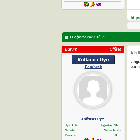
http
14 Ağustos 2020,
18:11
Durum
Offline
is it
viagr
portu
Donshuck
Kullanıcı Üye
Üyelik tarihi
Ağustos 2020
Nereden
Netherlands
Mesajlar
1.090