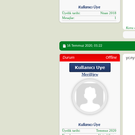
Kullanıcı Üye
Üyelik tarihi
Nisan 2018
Mesajlar
1
Konu 
16 Temmuz 2020,
01:22
Durum
Offline
услу
Merilljew
Kullanıcı Üye
Üyelik tarihi
Temmuz 2020