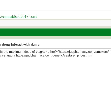
s://cannabisoil2018.com/
 drugs interact with viagra
 is the maximum dose of viagra <a href="https://judpharmacy.com/smokers/i
s vs viagra https://judpharmacy.com/generic/vastarel_prices.htm