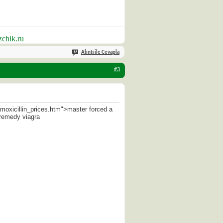
zchik.ru
Alıntı ile Cevapla
#3
amoxicillin_prices.htm">master forced a
 remedy viagra