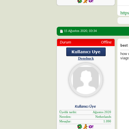
http
15 Ağustos 2020,
03:34
Durum
Offline
best 
how d
viagr
Donshuck
Kullanıcı Üye
Üyelik tarihi
Ağustos 2020
Nereden
Netherlands
Mesajlar
1.090