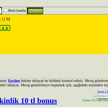
Beni hatırla
lunan
Yardım
linkine tıklayıp bu bölümü kontrol ediniz. Mesaj gönderm
ink'i tıklayın. Mesaj göndermeye başlamak için, aşağıdaki seçimden ziy
Sayfa 1 
Sayfaya 
kinlik 10 tl bonus
Toplam 3233 adet sonuc