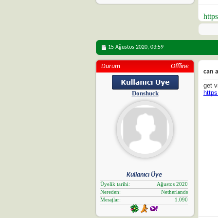
http
15 Ağustos 2020,
03:59
Durum
Offline
can a
get v
https
Donshuck
Kullanıcı Üye
Üyelik tarihi
Ağustos 2020
Nereden
Netherlands
Mesajlar
1.090