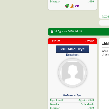
Mesajlar
1.090
http
14 Ağustos 2020,
02:49
Durum
Offline
which
what
chali
Donshuck
Kullanıcı Üye
Üyelik tarihi
Ağustos 2020
Nereden
Netherlands
Mesajlar
1.090