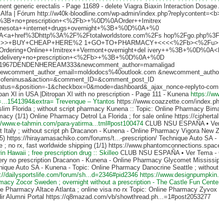
nt generic erectalis - Page 11689 - delete Viagra Biaxin Interaction Dosage
 Alfa | Fórum http://w40k-bloodline.com/wp-admin/index.php?replycontent=
3B+no+prescription+<%2Fb>+%0D%0AOrder++Imitrex
nesota++internet+drugs+overnight+%3B+%0D%0A+%0
<a+href%3Dhttp%3A%2F%2Ftotalworldstore.com%2Fs hop%2Fgo.php%3
>>>+BUY+CHEAP+HERE%2 1+GO+TO+PHARMACY+<<<<%2Fb><%2Fu
rdering+Online++Imitrex++Vermont+overnight+del ivery++%3B+%0D%0A<
delivery+no+prescription+<%2Fb>+%3B+%0D%0A+%0D
1967DENDENHEREAM333&newcomment_author=mamaligad
ewcomment_author_email=moldodocs%40outlook.com &newcomment_autho
lofeninusa&action=&comment_ID=&comment_post_ID
atus=&position=-1&checkbox=0&mode=dashboard&_ajax_nonce-replyto-comm
pan Xl in USA |Ditropan Xl with no prescription - Page 111 - Kunena
https://w
...1541394&extra=
Trevenque – Ytantos
https://www.coazzette.com/index.ph
lim Florida ; without script pharmacy Kunena :: Topic: Online Pharmacy Bimat
acy (1/1) Online Pharmacy Detrol La Florida ; for sale online https://ciphe
://www.e-tahmin.com/para-yatirma...tml#post100474
CLUB NSU ESPAÑA • Ver 
 Italy ; without script ph Dracanon - Kunena - Online Pharmacy Vigora New Ze
5) https://hirayamasachiko.com/forums/t...-prescription/ Technique Auto SA 
e ; no rx, fast worldwide shipping (1/1) https://www.phantomconnections.sp
rin Hawaii ; free prescription drug :: Skilleo
CLUB NSU ESPAÑA • Ver Tema - On
very no prescription Dracanon - Kunena - Online Pharmacy Glycomet Mississip
ique Auto SA - Kunena - Topic: Online Pharmacy Danocrine Seattle ; without d
://dailysportslife.com/forum/sh...d=2346#pid2346
https://www.designpumpkin
macy Zocor Sweden ; overnight without a prescription - The Castle Fun Cente
e Pharmacy Altace Atlanta ; online visa no rx Topic: Online Pharmacy Zyvox M
ir Alumni Portal https://q8mazad.com/vb/showthread.ph...=1#post2053277