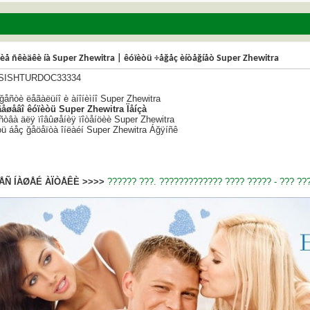
èå ñêèäêè íà Super Zhewitra | êóïèòü ÷åğåç èíòåğíåò Super Zhewitra
SISHTURDOC33334
ğåñòè ëåãàëüíî è àíîíèìíî Super Zhewitra
äåøåâî êóïèòü Super Zhewitra Ïåíçà
ñòâà äëÿ ïîâûøåíèÿ ïîòåíöèè Super Zhewitra
òü áåç ğåöåïòà îíëàéí Super Zhewitra Áğÿíñê
ÅÑ ÍÀØÅÉ ÀÏÒÅÊÈ >>>>
?????? ???. ????????????? ???? ????? - ??? ??