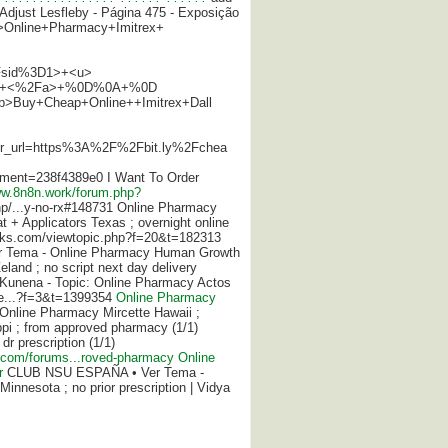
 Adjust Lesfleby - Página 475 - Exposição
<b>Online+Pharmacy+Imitrex+
Fsid%3D1>+<u>
>+<%2Fa>+%0D%0A+%0D
b>Buy+Cheap+Online++Imitrex+Dall
r_url=https%3A%2F%2Fbit.ly%2Fchea
ent=238f4389e0 I Want To Order
ww.8n8n.work/forum.php?
p/...y-no-rx#148731 Online Pharmacy
 + Applicators Texas ; overnight online
rtalks.com/viewtopic.php?f=20&t=182313
Tema - Online Pharmacy Human Growth
land ; no script next day delivery
- Kunena - Topic: Online Pharmacy Actos
ace...?f=3&t=1399354
Online Pharmacy
line Pharmacy Mircette Hawaii ;
pi ; from approved pharmacy (1/1)
r prescription (1/1)
.com/forums...roved-pharmacy
Online
r
CLUB NSU ESPAÑA • Ver Tema -
innesota ; no prior prescription | Vidya