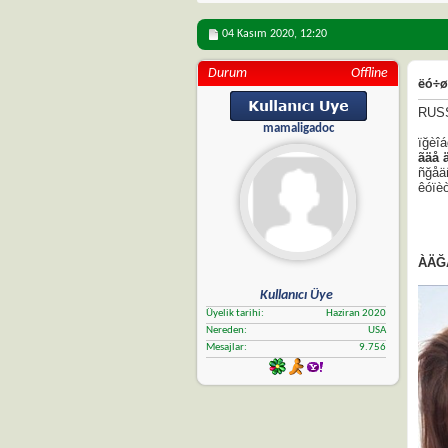
04 Kasım 2020,
12:20
Durum
Offline
ëó÷ø
RUS
mamaligadoc
ïğèîá
ãäå 
ñğåä
êóïè
ÀÄĞ
Kullanıcı Üye
Üyelik tarihi
Haziran 2020
Nereden
USA
Mesajlar
9.756