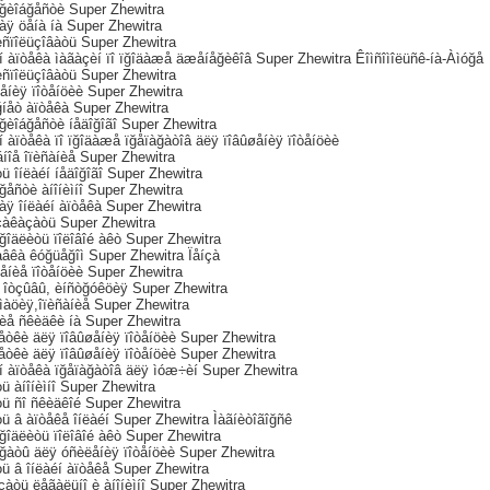
ïğèîáğåñòè Super Zhewitra
àÿ öåíà íà Super Zhewitra
èñïîëüçîâàòü Super Zhewitra
í àïòåêà ìàãàçèí ïî ïğîäàæå äæåíåğèêîâ Super Zhewitra Êîìñîìîëüñê-íà-Àìóğå
èñïîëüçîâàòü Super Zhewitra
åíèÿ ïîòåíöèè Super Zhewitra
ğíåò àïòåêà Super Zhewitra
ğèîáğåñòè íåäîğîãî Super Zhewitra
í àïòåêà ïî ïğîäàæå ïğåïàğàòîâ äëÿ ïîâûøåíèÿ ïîòåíöèè
áíîå îïèñàíèå Super Zhewitra
ü îíëàéí íåäîğîãî Super Zhewitra
ğåñòè àíîíèìíî Super Zhewitra
àÿ îíëàéí àïòåêà Super Zhewitra
çàêàçàòü Super Zhewitra
ğîäëèòü ïîëîâîé àêò Super Zhewitra
àâêà êóğüåğîì Super Zhewitra Ïåíçà
åíèå ïîòåíöèè Super Zhewitra
, îòçûâû, èíñòğóêöèÿ Super Zhewitra
ìàöèÿ,îïèñàíèå Super Zhewitra
èå ñêèäêè íà Super Zhewitra
åòêè äëÿ ïîâûøåíèÿ ïîòåíöèè Super Zhewitra
åòêè äëÿ ïîâûøåíèÿ ïîòåíöèè Super Zhewitra
éí àïòåêà ïğåïàğàòîâ äëÿ ìóæ÷èí Super Zhewitra
ü àíîíèìíî Super Zhewitra
òü ñî ñêèäêîé Super Zhewitra
ü â àïòåêå îíëàéí Super Zhewitra Ìàãíèòîãîğñê
ğîäëèòü ïîëîâîé àêò Super Zhewitra
àğàòû äëÿ óñèëåíèÿ ïîòåíöèè Super Zhewitra
ü â îíëàéí àïòåêå Super Zhewitra
àòü ëåãàëüíî è àíîíèìíî Super Zhewitra