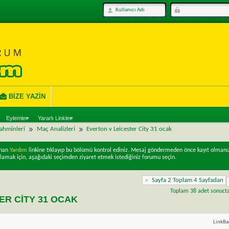
BIZE YAZIN
Eylemler
Yararlı Linkler
Tahminleri
Maç Analizleri
Everton v Leicester City 31 ocak
unan
Yardım
linkine tıklayıp bu bölümü kontrol ediniz. Mesaj göndermeden önce kayıt olmanı
lamak için, aşağıdaki seçimden ziyaret etmek istediğiniz forumu seçin.
Sayfa 2 Toplam 4 Sayfadan
Toplam 38 adet sonuctan
ER CITY 31 OCAK
LinkBa