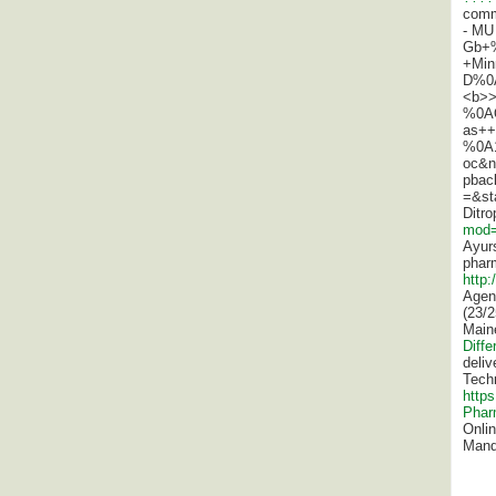
comme
- MU
Gb+%
+Min
D%0A
<b>
%0AO
as++
%0A
oc&n
pbac
=&st
Ditro
mod=
Ayurs
pharm
http
Agent
(23/2
Main
Diffe
deli
Techn
https
Phar
Onlin
Mand