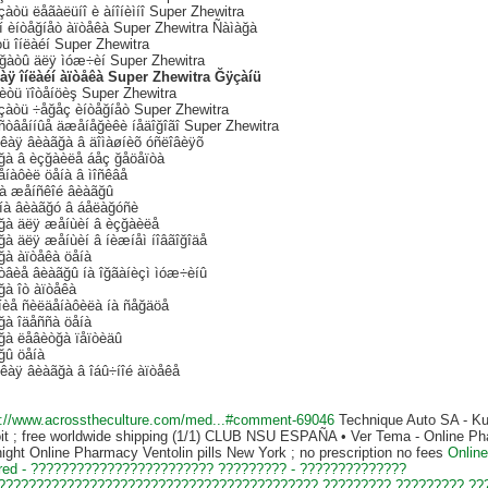
àòü ëåãàëüíî è àíîíèìíî Super Zhewitra
éí èíòåğíåò àïòåêà Super Zhewitra Ñàìàğà
ü îíëàéí Super Zhewitra
àğàòû äëÿ ìóæ÷èí Super Zhewitra
àÿ îíëàéí àïòåêà Super Zhewitra Ğÿçàíü
èòü ïîòåíöèş Super Zhewitra
çàòü ÷åğåç èíòåğíåò Super Zhewitra
ñòâåííûå äæåíåğèêè íåäîğîãî Super Zhewitra
êàÿ âèàãğà â äîìàøíèõ óñëîâèÿõ
ğà â èçğàèëå áåç ğåöåïòà
åíàôèë öåíà â ìîñêâå
íà æåíñêîé âèàãğû
 íà âèàãğó â áåëàğóñè
ğà äëÿ æåíùèí â èçğàèëå
ğà äëÿ æåíùèí â íèæíåì íîâãîğîäå
ğà àïòåêà öåíà
òâèå âèàãğû íà îğãàíèçì ìóæ÷èíû
ğà îò àïòåêà
íèå ñèëäåíàôèëà íà ñåğäöå
ğà îäåññà öåíà
ğà ëåâèòğà ïåïòèäû
ğû öåíà
êàÿ âèàãğà â îáû÷íîé àïòåêå
s://www.acrosstheculture.com/med...#comment-69046
Technique Auto SA - Ku
oit ; free worldwide shipping (1/1) CLUB NSU ESPAÑA • Ver Tema - Online P
ight Online Pharmacy Ventolin pills New York ; no prescription no fees
Onlin
ired - ???????????????????????? ????????? - ??????????????
?????????????????????????????????????????? ????????? ????????? ??