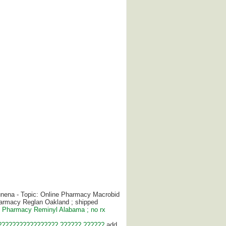
nena - Topic: Online Pharmacy Macrobid
harmacy Reglan Oakland ; shipped
e Pharmacy Reminyl Alabama ; no rx
????????????????? ?????? ??????
add