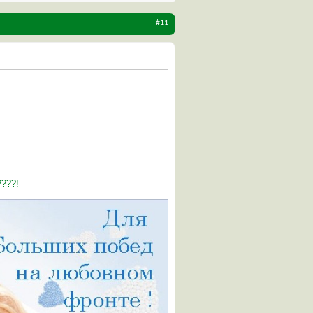
#11
????!