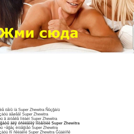
èå öåíû íà Super Zhewitra Ñûçğàíü
çàòü äåøåâî Super Zhewitra
ü â àïòåêå îíëàéí Super Zhewitra
àğàòû äëÿ óñèëåíèÿ ïîòåíöèè Super Zhewitra
òü ÷åğåç èíòåğíåò Super Zhewitra
çàòü ñî ñêèäêîé Super Zhewitra Ğûáèíñê