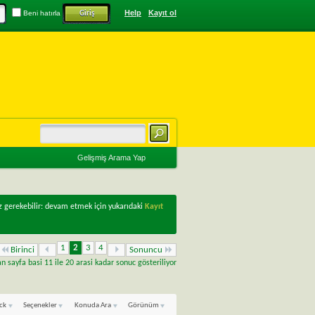
Help
Kayıt ol
Beni hatırla
Gelişmiş Arama Yap
z gerekebilir: devam etmek için yukarıdaki
Kayıt
1
2
3
4
Birinci
Sonuncu
 sayfa basi 11 ile 20 arasi kadar sonuc gösteriliyor
ck
Seçenekler
Konuda Ara
Görünüm