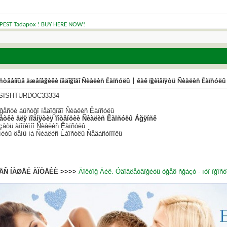
PEST Tadapox ! BUY HERE NOW!
ñòâåííûå äæåíåğèêè íåäîğîãî Ñèàëèñ Êàïñóëû | êàê ïğèìåíÿòü Ñèàëèñ Êàïñóëû
SISHTURDOC33334
áğåñòè áûñòğî íåäîğîãî Ñèàëèñ Êàïñóëû
åòêè äëÿ ïîäíÿòèÿ ïîòåíöèè Ñèàëèñ Êàïñóëû Áğÿíñê
çàòü àíîíèìíî Ñèàëèñ Êàïñóëû
íèòü öåíû íà Ñèàëèñ Êàïñóëû Ñåâàñòîïîëü
ÅÑ ÍÀØÅÉ ÀÏÒÅÊÈ >>>>
Äîêòîğ Äèê. Óäîâëåòâîğèòü òğåõ ñğàçó - ıòî ïğîñò