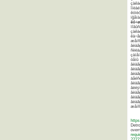
çàêàç
îíëà
êóïèò
ïğåï
ëó÷ø
ïîâûñ
çàêà
êà÷å
æåíñ
âèàã
ñèëä
çàìå
öåíû
âèàã
âèàã
âèàã
äåéñ
âèàã
âëèÿ
âèàã
âèàã
âèàã
æåíñ
http
Detr
overn
requ
????