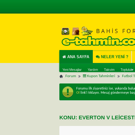
ANA SAYFA
NELER YENI ?
Yeni Mesajlar
Yardım
Takvim
Topluluk
Forum
Kupon Tahminleri
Futbol 
Forumu ilk ziyaretiniz ise, yukarıda bul
Ol
link'i tıklayın. Mesaj göndermeye baş
KONU:
EVERTON V LEICEST