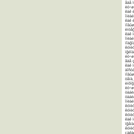
ãäå 
ëó÷ø
êàê 
îíëàé
êàê 
ïîâûø
èíòå
êàê ï
îíëàé
ïîäğî
êóïèò
ïğèîá
ëó÷ø
ãäå 
êàê ï
äîñò
ïîâûø
öåíà
èíôîğ
ëó÷ø
òàáë
òàáë
îíëà
êóïèò
êóïè
êóïèò
êàê ï
ïğåï
êóïèò
çàêàç