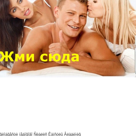
ïğèîáğåñòè íåäîğîãî Ñèàëèñ Êàïñóëû Âëàäèìèğ