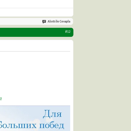
Alıntı ile Cevapla
#12
î!