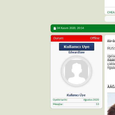
CHEA
04 Kasım 2020,
20:54
Durum
Offline
êà÷å
RUS
EdwardSaw
ïğèî
òàáë
çàêà
ñğàâ
ÀÄĞ
Kullanıcı Üye
Üyelik tarihi
Ağustos 2020
Mesajlar
53