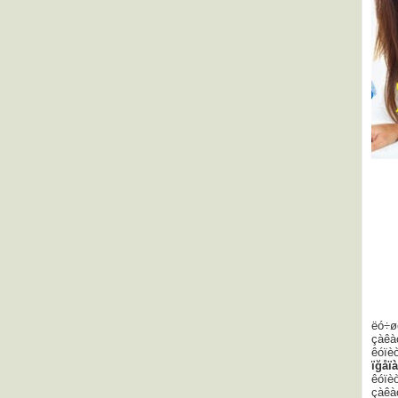
ëó÷ø
çàêà
êóïèò
ïğåï
êóïè
çàêà