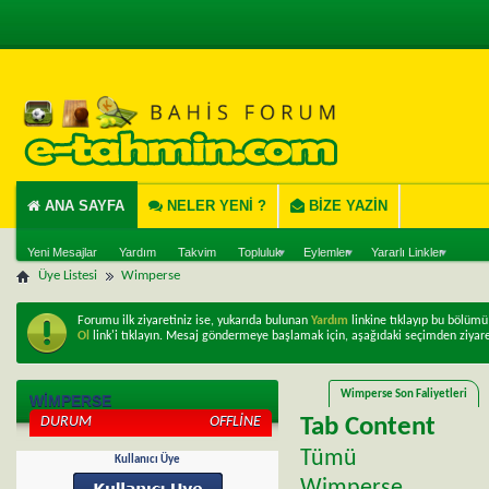
ANA SAYFA
NELER YENI ?
BIZE YAZIN
Yeni Mesajlar
Yardım
Takvim
Topluluk
Eylemler
Yararlı Linkler
Üye Listesi
Wimperse
Forumu ilk ziyaretiniz ise, yukarıda bulunan
Yardım
linkine tıklayıp bu bölüm
Ol
link'i tıklayın. Mesaj göndermeye başlamak için, aşağıdaki seçimden ziyare
Wimperse Son Faliyetleri
WIMPERSE
DURUM
OFFLINE
Tab Content
Tümü
Kullanıcı Üye
Wimperse