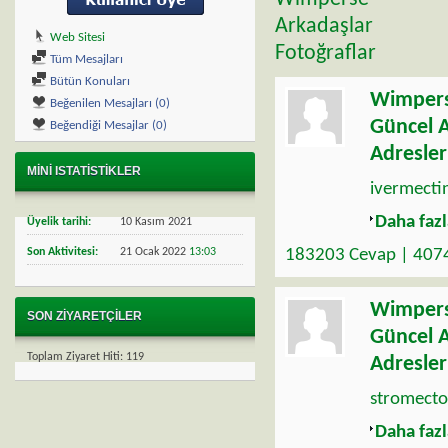
Arkadaşlar
Web Sitesi
Fotoğraflar
Tüm Mesajları
Bütün Konuları
Wimper
Beğenilen Mesajları (0)
Güncel A
Beğendiği Mesajlar (0)
Adresler
MINI ISTATISTIKLER
ivermectin
Daha fazl
Üyelik tarihi
10 Kasım 2021
Son Aktivitesi
21 Ocak 2022
13:03
183203 Cevap | 407
Wimper
SON ZIYARETÇILER
Güncel A
Toplam Ziyaret Hiti:
119
Adresler
stromecto
Daha fazl