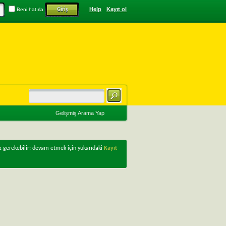
Help
Kayıt ol
Beni hatırla
Gelişmiş Arama Yap
z gerekebilir: devam etmek için yukarıdaki
Kayıt