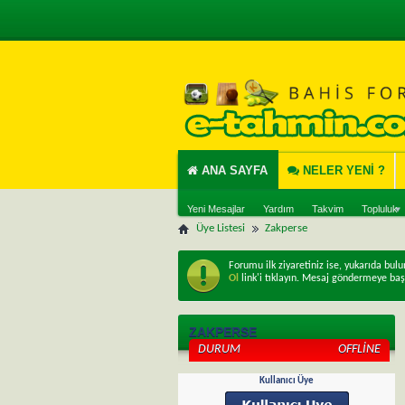
ANA SAYFA
NELER YENI ?
Yeni Mesajlar
Yardım
Takvim
Topluluk
Üye Listesi
Zakperse
Forumu ilk ziyaretiniz ise, yukarıda bul
Ol
link'i tıklayın. Mesaj göndermeye baş
ZAKPERSE
DURUM
OFFLINE
Kullanıcı Üye