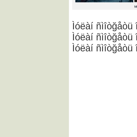
Ìóëàí ñìîòğåòü 
Ìóëàí ñìîòğåòü 
Ìóëàí ñìîòğåòü 