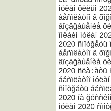
ìóëàí ôèëüì 202
áåñïëàòíî â õîğ
âîçâğàùåíèå ôè
îíëàéí ìóëàí 20
2020 ñìîòğåòü 
áåñïëàòíî â õîğ
âîçâğàùåíèå ôè
2020 ñêà÷àòü ñ
áåñïëàòíî ìóëàí
ñìîòğåòü áåñïë
2020 íà ğóññêîì
ìóëàí 2020 ñìîò