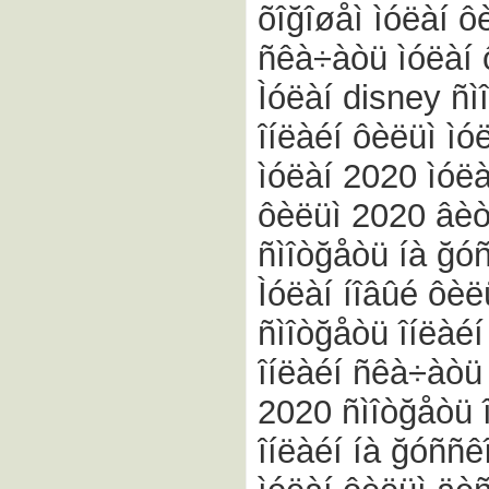
õîğîøåì ìóëàí ô
ñêà÷àòü ìóëàí ô
Ìóëàí disney ñì
îíëàéí ôèëüì ìó
ìóëàí 2020 ìóëà
ôèëüì 2020 âèò
ñìîòğåòü íà ğóñ
Ìóëàí íîâûé ôèë
ñìîòğåòü îíëàéí
îíëàéí ñêà÷àòü
2020 ñìîòğåòü î
îíëàéí íà ğóññê