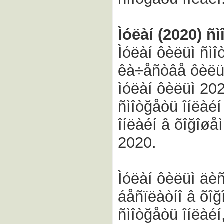
Ìóëàí (2020) ñ
Ìóëàí ôèëüì ñìî
êà÷åñòâå ôèëüì
ìóëàí ôèëüì 202
ñìîòğåòü îíëàéí
îíëàéí â õîğîøå
2020.
Ìóëàí ôèëüì äèñ
áåñïëàòíî â õî
ñìîòğåòü îíëàéí