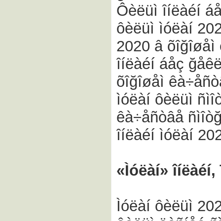
Ôèëüì îíëàéí áå
ôèëüì ìóëàí 202
2020 â õîğîøåì
îíëàéí áåç ğåê
õîğîøåì êà÷åñò
ìóëàí ôèëüì ñìî
êà÷åñòâå ñìîòğ
îíëàéí ìóëàí 20
«Ìóëàí» îíëàéí, 
Ìóëàí ôèëüì 20