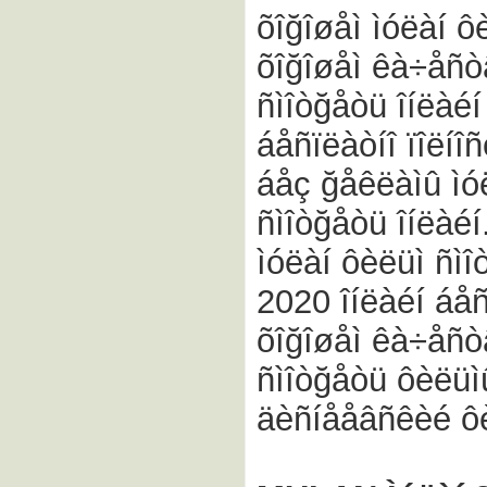
õîğîøåì ìóëàí ô
õîğîøåì êà÷åñò
ñìîòğåòü îíëàéí
áåñïëàòíî ïîëíî
áåç ğåêëàìû ìó
ñìîòğåòü îíëàéí
ìóëàí ôèëüì ñìî
2020 îíëàéí áåñ
õîğîøåì êà÷åñò
ñìîòğåòü ôèëüìû
äèñíååâñêèé ôè