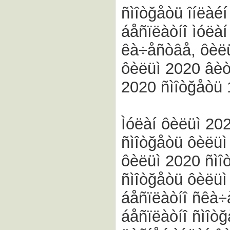
ñìîòğåòü îíëàéí
áåñïëàòíî ìóëàí
êà÷åñòâå, ôèëüì
ôèëüì 2020 âèò
2020 ñìîòğåòü 
Ìóëàí ôèëüì 202
ñìîòğåòü ôèëüì
ôèëüì 2020 ñìî
ñìîòğåòü ôèëüì 
áåñïëàòíî ñêà÷
áåñïëàòíî ñìîòğ