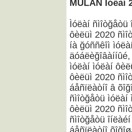
MULAN Ìóëàí 2
Ìóëàí ñìîòğåòü 
ôèëüì 2020 ñìîò
íà ğóññêîì ìóëà
äóáëèğîâàííûé,
ìóëàí ìóëàí ôèë
ôèëüì 2020 ñìîò
áåñïëàòíî â õî
ñìîòğåòü ìóëàí 
ôèëüì 2020 ñìî
ñìîòğåòü îíëàéí
áåñïëàòíî õîğîø