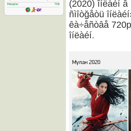
(2020) îíëàéí 
Mesajlar
708
ñìîòğåòü îíëàéí
êà÷åñòâå 720p.
îíëàéí.