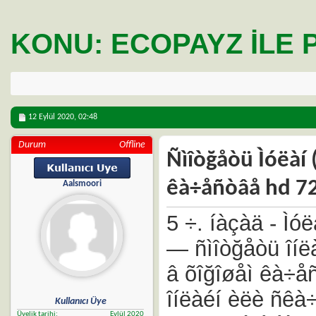
KONU:
ECOPAYZ İLE 
12 Eylül 2020,
02:48
Durum
Offline
Ñìîòğåòü Ìóëàí (
êà÷åñòâå hd 7
Aalsmoori
5 ÷. íàçàä - Ìó
— ñìîòğåòü îíëà
â õîğîøåì êà÷å
îíëàéí èëè ñêà
Kullanıcı Üye
Üyelik tarihi
Eylül 2020