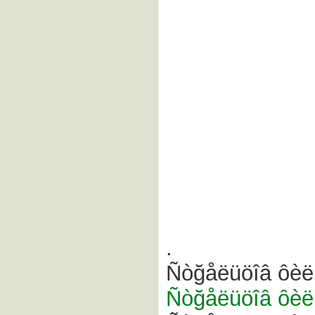
.
Ñòğåëüöîâ ôèë
Ñòğåëüöîâ ôèë