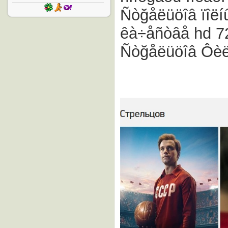
Ñòğåëüöîâ ïîëí
êà÷åñòâå hd 72
Ñòğåëüöîâ Ôèë