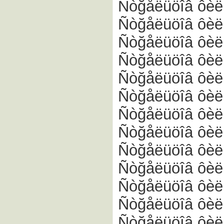
Ñòğåëüöîâ ôèë
Ñòğåëüöîâ ôèë
Ñòğåëüöîâ ôèë
Ñòğåëüöîâ ôèë
Ñòğåëüöîâ ôèë
Ñòğåëüöîâ ôèë
Ñòğåëüöîâ ôèë
Ñòğåëüöîâ ôèë
Ñòğåëüöîâ ôèë
Ñòğåëüöîâ ôèë
Ñòğåëüöîâ ôèë
Ñòğåëüöîâ ôèë
Ñòğåëüöîâ ôèë