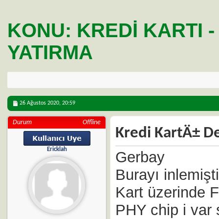
KONU:
KREDI KARTI -
YATIRMA
26 Ağustos 2020,
20:59
Durum
Offline
Kredi KartÄ± De
Ericklah
Gerbay
Burayı inlemiş
Kart üzerinde 
PHY chip i var 