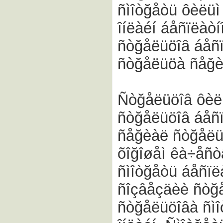
ñìîòğåòü ôèëüì
îíëàéí áåñïëàò
ñòğåëüöîâ áåñï
ñòğåëüöà ñåğèà
Ñòğåëüöîâ ôèëü
ñòğåëüöîâ áåñï
ñåğèàë ñòğåëü
õîğîøåì êà÷åñ
ñìîòğåòü áåñïëà
ñîçâåçäèè ñòğå
ñòğåëüöîâà ñìî