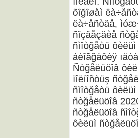
îíëàéí. Ñìîòğå
õîğîøåì êà÷åñò
êà÷åñòâå, ìóæ
ñîçâåçäèå ñòğå
ñìîòğåòü ôèëüì
áèîãğàôèÿ ıäó
Ñòğåëüöîâ ôèëü
ïîëíîñòüş ñòğå
ñìîòğåòü ôèëüì
ñòğåëüöîâ 2020
ñòğåëüöîâ ñìîòğ
ôèëüì ñòğåëüö