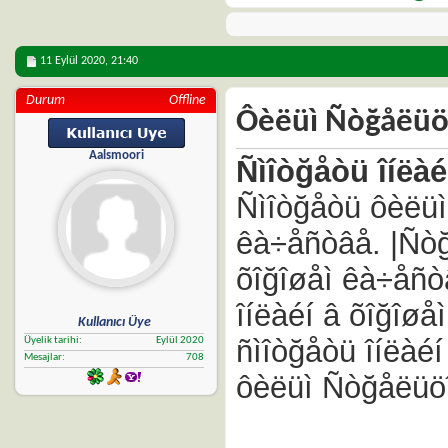
11 Eylül 2020,
21:40
Durum
Offline
Ôèëüì Ñòğåëüöîâ
Aalsmoori
Ñìîòğåòü îíëà
Ñìîòğåòü ôèëüì
êà÷åñòâå. |Ñòğ
õîğîøåì êà÷åñò
îíëàéí â õîğîø
Kullanıcı Üye
ñìîòğåòü îíëàéí
Üyelik tarihi
Eylül 2020
Mesajlar
708
ôèëüì Ñòğåëüöî