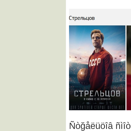
Ñòğåëüöîâ ñìîò