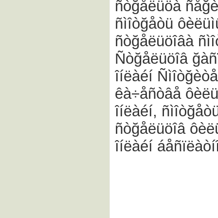
ñòğåëüöà ñåğèà
ñìîòğåòü ôèëüì
ñòğåëüöîâà ñìî
Ñòğåëüöîâ ğàñï
îíëàéí Ñìîòğèòå
êà÷åñòâå ôèëü
îíëàéí, ñìîòğå
ñòğåëüöîâ ôèëü
îíëàéí áåñïëàòí