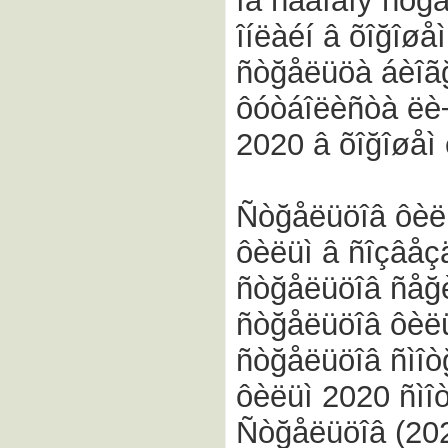
íà ñåãîäíÿ ñòğ
îíëàéí â õîğîøå
ñòğåëüöà áèîã
ôóòáîëèñòà ëè
2020 â õîğîøåì
Ñòğåëüöîâ ôèëü
ôèëüì â ñîçâåç
ñòğåëüöîâ ñåğè
ñòğåëüöîâ ôèëü
ñòğåëüöîâ ñìîò
ôèëüì 2020 ñìî
Ñòğåëüöîâ (202