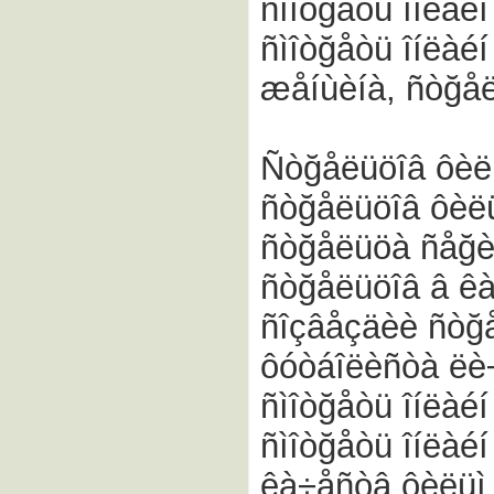
ñìîòğåòü îíëàé
ñìîòğåòü îíëàéí
æåíùèíà, ñòğåë
Ñòğåëüöîâ ôèëü
ñòğåëüöîâ ôèëü
ñòğåëüöà ñåğè
ñòğåëüöîâ â êà
ñîçâåçäèè ñòğ
ôóòáîëèñòà ëè
ñìîòğåòü îíëàé
ñìîòğåòü îíëàéí
êà÷åñòâ ôèëüì 