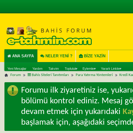
ANA SAYFA
NELER YENI ?
BIZE YAZIN
Yeni Mesajlar
Yardım
Takvim
Topluluk
Eylemler
Yararlı Linkler
Forum
Bahis Siteleri Tanıtımları
Para Yatırma Yöntemleri
Kredi Kar
Forumu ilk ziyaretiniz ise, yuka
bölümü kontrol ediniz. Mesaj g
devam etmek için yukarıdaki
Ka
başlamak için, aşağıdaki seçimde