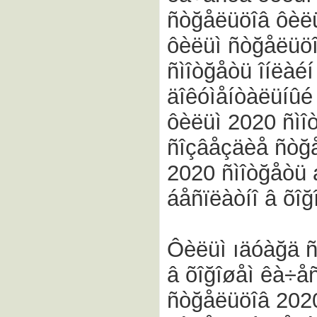
ñòğåëüöîâ ôèëü
ôèëüì ñòğåëüöî
ñìîòğåòü îíëàé
äîêóìåíòàëüíûé
ôèëüì 2020 ñìî
ñîçâåçäèå ñòğ
2020 ñìîòğåòü 
áåñïëàòíî â õîğ
Ôèëüì ıäóàğä ñ
â õîğîøåì êà÷å
ñòğåëüöîâ 2020