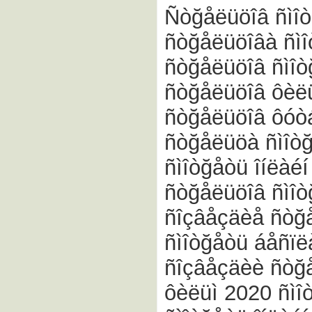
Ñòğåëüöîâ ñìîòğ
ñòğåëüöîâà ñìî
ñòğåëüöîâ ñìîòğ
ñòğåëüöîâ ôèëü
ñòğåëüöîâ ôóò
ñòğåëüöà ñìîòğ
ñìîòğåòü îíëàé
ñòğåëüöîâ ñìîò
ñîçâåçäèå ñòğ
ñìîòğåòü áåñïë
ñîçâåçäèè ñòğ
ôèëüì 2020 ñìî