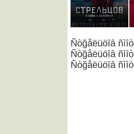
Ñòğåëüöîâ ñìîò
Ñòğåëüöîâ ñìîò
Ñòğåëüöîâ ñìîò