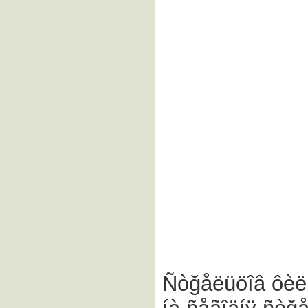
Ñòğåëüöîâ ôèëü