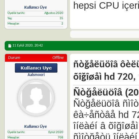
hepsi CPU içer
Kullanıcı Üye
Üyelik tarihi
Ağustos 2020
Yaş
35
Mesajlar
2
11 Eylül 2020,
20:42
Durum
Offline
ñòğåëüöîâ ôèëüì
õîğîøåì hd 720
Aalsmoori
Ñòğåëüöîâ (20
Ñòğåëüöîâ ñìîòğ
êà÷åñòâå hd 72
îíëàéí â õîğîø
Kullanıcı Üye
Üyelik tarihi
Eylül 2020
ñìîòğåòü îíëàéí
Mesajlar
708