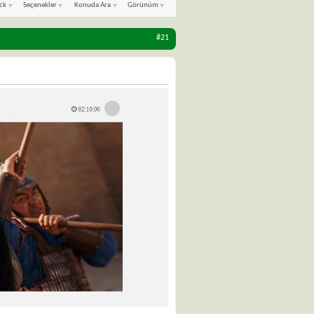
ck
Seçenekler
Konuda Ara
Görünüm
#21