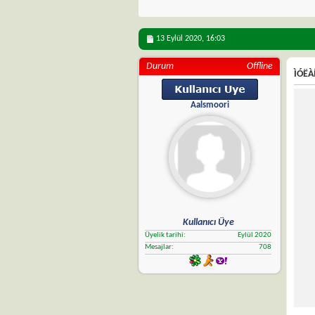
13 Eylül 2020,
16:03
Durum
Offline
ÌÓËÀÍ
Aalsmoori
Kullanıcı Üye
Üyelik tarihi
Eylül 2020
Mesajlar
708