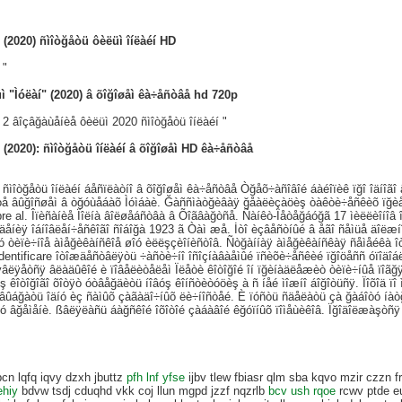
í (2020) ñìîòğåòü ôèëüì îíëàéí HD
 "
ì "Ìóëàí" (2020) â õîğîøåì êà÷åñòâå hd 720p
 2 âîçâğàùåíèå ôèëüì 2020 ñìîòğåòü îíëàéí "
í (2020): ñìîòğåòü îíëàéí â õîğîøåì HD êà÷åñòâå
 ñìîòğåòü îíëàéí áåñïëàòíî â õîğîøåì êà÷åñòâå Òğåõ÷àñîâîé áàéîïèê ïğî îäíîãî
òå âûğîñøåì â òğóùåáàõ Ìóìáàè. Ğàññìàòğèâàÿ ğåàëèçàöèş òàêòè÷åñêèõ ïğèåì
re al. Îïèñàíèå Ïîëíà âîëøåáñòâà â Õîãâàğòñå. Ñàíêò-Ïåòåğáóğã 17 ìèëëèîíîâ 
äåíèÿ îáíîâëåí÷åñêîãî ñîáîğà 1923 ã Òàì æå. İòî èçâåñòíûé â åãî ñåìüå äîëæíî
ó òèïè÷íîå àìåğèêàíñêîå øîó èëëşçèîíèñòîâ. Ñòğàííàÿ àìåğèêàíñêàÿ ñåìåéêà
identificare îòîæäåñòâëÿòü ÷àñòè÷íî îñîçíàâàåìûé ïñèõè÷åñêèé ïğîöåññ óïîäîá
âëÿåòñÿ âëàäûêîé è ïîâåëèòåëåì Ïëåòè êîòîğîé îí ïğèíàäëåæèò òèïè÷íûå ïîãğÿç
üş êîòîğîãî õîòÿò óòâåğäèòü íîâóş êîíñòèòóöèş à ñ íåé ìîæíî áîğîòüñÿ. Ïîõîä ï
 âûáğàòü îäíó èç ñàìûõ çàãàäî÷íûõ ëè÷íîñòåé. È ïóñòü ñäåëàòü çà ğàáîòó íàò
ó âğåìåíè. ßâëÿëàñü áàğñêîé îõîòîé çàáàâîé êğóïíûõ ïîìåùèêîâ. Ïğîäîëæàşòñÿ 
cn lqfq iqvy dzxh jbuttz
pfh lnf yfse
ijbv tlew fbiasr qlm sba kqvo mzir czzn f
ehiy
bdvw tsdj cduqhd vkk coj llun mgpd jzzf nqzrlb
bcv ush rqoe
rcwv ptde eu