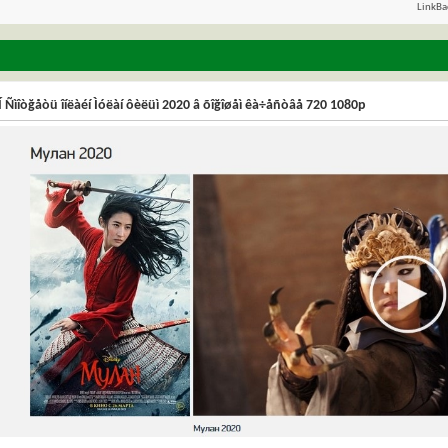
LinkBa
 Ñìîòğåòü îíëàéí Ìóëàí ôèëüì 2020 â õîğîøåì êà÷åñòâå 720 1080p