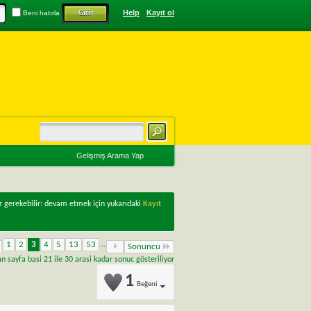
Help
Kayıt ol
Beni hatırla
Gelişmiş Arama Yap
z gerekebilir: devam etmek için yukarıdaki
Kayıt
1
2
3
4
5
13
53
...
Sonuncu
 sayfa basi 21 ile 30 arasi kadar sonuc gösteriliyor
1
Beğeni