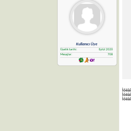
Kullanıcı Üye
Üyelik tarihi
Eylül 2020
Mesajlar
708
Ìóëà
Ìóëà
Ìóëà