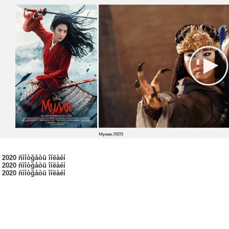
í 2020 ñìîòğåòü îíëàéí
í 2020 ñìîòğåòü îíëàéí
í 2020 ñìîòğåòü îíëàéí