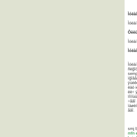
Ìóëà
Ìóëàí
Ôèëü
Ìóëàí
Ìóëà
Ìóëàí
ñèğî
semp
ïğîâå
ÿùèê
ëàò 
ëè÷ ÿ
ïîìîù
÷åãî
ìàøèí
åãî.
smj b
mfn 