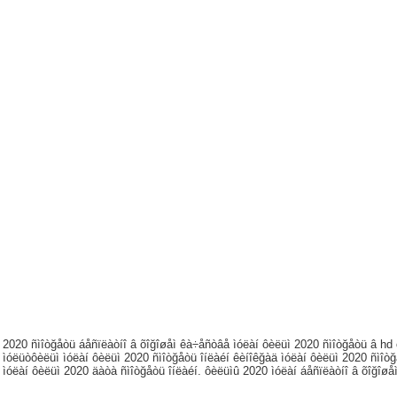
 2020 ñìîòğåòü áåñïëàòíî â õîğîøåì êà÷åñòâå ìóëàí ôèëüì 2020 ñìîòğåòü â hd ô
 ìóëüòôèëüì ìóëàí ôèëüì 2020 ñìîòğåòü îíëàéí êèíîêğàä ìóëàí ôèëüì 2020 ñìîò
 ìóëàí ôèëüì 2020 äàòà ñìîòğåòü îíëàéí. ôèëüìû 2020 ìóëàí áåñïëàòíî â õîğîø