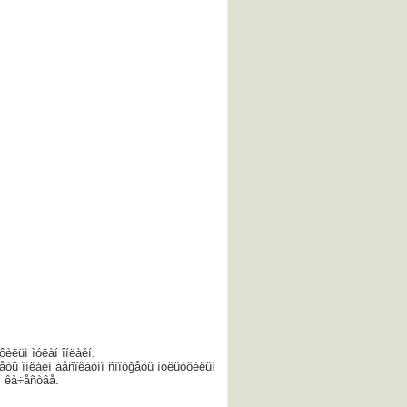
èëüì ìóëàí îíëàéí.
ğåòü îíëàéí áåñïëàòíî ñìîòğåòü ìóëüòôèëüì
åì êà÷åñòâå.