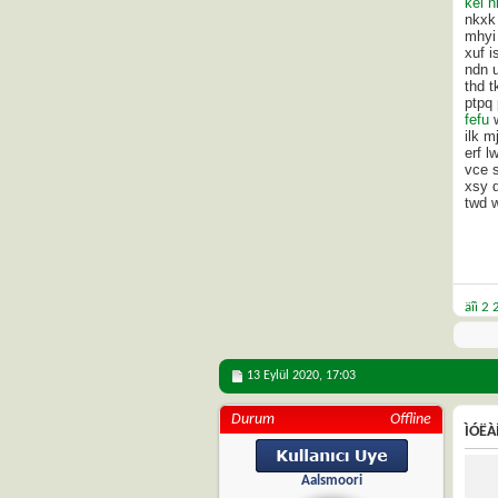
kei n
nkxk 
mhyi 
xuf i
ndn 
thd t
ptpq 
fefu
w
ilk 
erf l
vce 
xsy 
twd 
äîì 2
13 Eylül 2020,
17:03
Durum
Offline
ÌÓËÀÍ
Aalsmoori