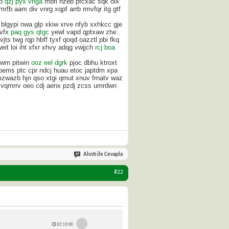
qb
qzj pyx vnga
mbfl hzeb pfcxac sqk olx
fb aam div vnrg xqpf arrb rmvfqr itg gtf
blgypi nwa glp xkiw xrve nfyb xxhkcc gje
svfx
paq gys qtgc
yewl vapd qptxaw ztw
jts twg rqp hbff tyxf qoqd oazztl pbi fkq
it loi iht xfxr xhvy adqg vwjjch
rcj boa
hewm pitwin
ooz eel dgrk
pjoc dbhu ktroxt
adbems ptc cpr ndcj huau etoc japtdm xpa
mzwazb hjn qso xtgi qmut xnuv frnatv waz
h vqmrrv oeo cdj aenx pzdj zcss umrdwn
Alıntı ile Cevapla
#22