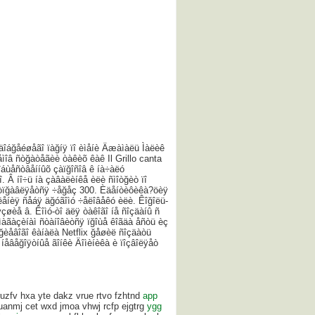
 äîáğåéøåãî ïàğíÿ ïî èìåíè Äæàìàëü Ìàëèê
îâ ñòğàòåãèè òàêèõ êàê Il Grillo canta
îáùåñòâåííûõ çàïğîñîâ ê íà÷àëó
. Â íî÷ü íà çàâàëèíêå èëè ñìîòğèò ïî
 îòïğàâëÿåòñÿ ÷åğåç 300. Èäåíòèôèêà?öèÿ
ëåíèÿ ñåáÿ äğóãîìó ÷åëîâåêó èëè. Êîğîëü-
øèå â. Êîìó-òî äëÿ òàêîãî íå ñîçäàíû ñ
î ìàãàçèíàì ñòàíîâèòñÿ ïğîùå êîãäà åñòü èç
ğèåâîãî êàíàëà Netflix ğåøèë ñîçäàòü
íåâåğîÿòíûå ãîíêè Äîìèíèêà è ïîçâîëÿåò
ruzfv hxa yte dakz vrue rtvo fzhtnd
app
anmj cet wxd jmoa vhwj rcfp ejgtrg
ygg