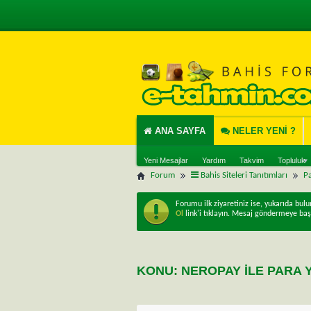
ANA SAYFA
NELER YENI ?
Yeni Mesajlar
Yardım
Takvim
Topluluk
Forum
Bahis Siteleri Tanıtımları
Pa
Forumu ilk ziyaretiniz ise, yukarıda bul
Ol
link'i tıklayın. Mesaj göndermeye baş
KONU:
NEROPAY İLE PARA 