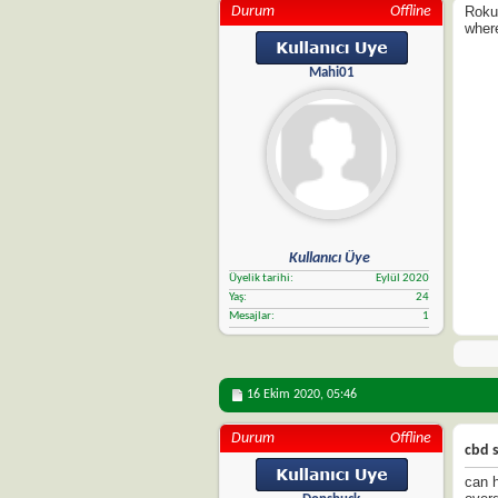
Durum
Offline
Roku
where
Mahi01
Kullanıcı Üye
Üyelik tarihi
Eylül 2020
Yaş
24
Mesajlar
1
16 Ekim 2020,
05:46
Durum
Offline
cbd s
can 