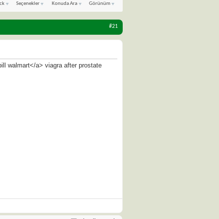
ck
Seçenekler
Konuda Ara
Görünüm
#21
ll walmart</a> viagra after prostate