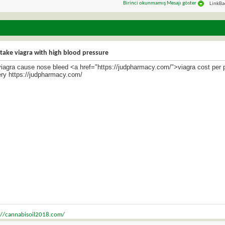
Birinci okunmamış Mesajı göster
LinkBa
 take viagra with high blood pressure
iagra cause nose bleed <a href="https://judpharmacy.com/">viagra cost per pi
ery https://judpharmacy.com/
://cannabisoil2018.com/