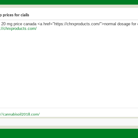
 prices for cialis
s 20 mg price canada <a href="https://chrxproducts.com/">normal dosage for c
://chrxproducts.com/
://cannabisoil2018.com/