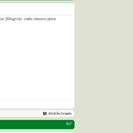
ctor 20mg</a> cialis mexico price
Alıntı ile Cevapla
#27