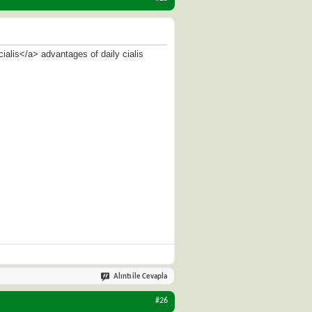
ialis</a> advantages of daily cialis
Alıntı ile Cevapla
#26