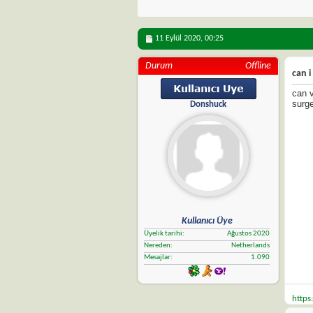
11 Eylül 2020,
00:25
Durum
Offline
can i
can v
surg
Donshuck
Kullanıcı Üye
Üyelik tarihi
Ağustos 2020
Nereden
Netherlands
Mesajlar
1.090
https