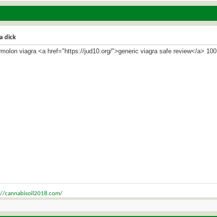
a dick
molon viagra <a href="https://jud10.org/">generic viagra safe review</a> 10
://cannabisoil2018.com/