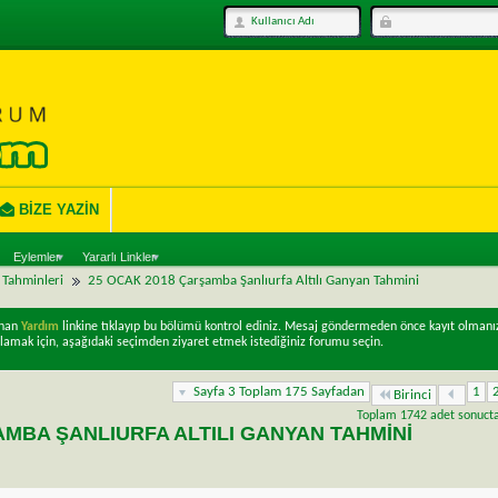
BIZE YAZIN
Eylemler
Yararlı Linkler
ı Tahminleri
25 OCAK 2018 Çarşamba Şanlıurfa Altılı Ganyan Tahmini
unan
Yardım
linkine tıklayıp bu bölümü kontrol ediniz. Mesaj göndermeden önce kayıt olmanı
lamak için, aşağıdaki seçimden ziyaret etmek istediğiniz forumu seçin.
Sayfa 3 Toplam 175 Sayfadan
1
Birinci
Toplam 1742 adet sonuctan
AMBA ŞANLIURFA ALTILI GANYAN TAHMINI