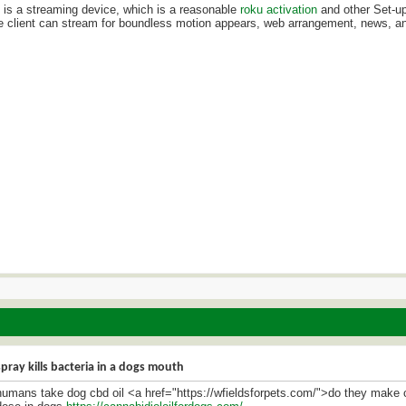
 is a streaming device, which is a reasonable
roku activation
and other Set-u
 client can stream for boundless motion appears, web arrangement, news, ani
pray kills bacteria in a dogs mouth
humans take dog cbd oil <a href="https://wfieldsforpets.com/">do they make 