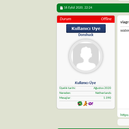
16 Eylül 2020,
22:24
Durum
Offline
viagr
water
Donshuck
Kullanıcı Üye
Üyelik tarihi
Ağustos 2020
Nereden
Netherlands
Mesajlar
1.090
https