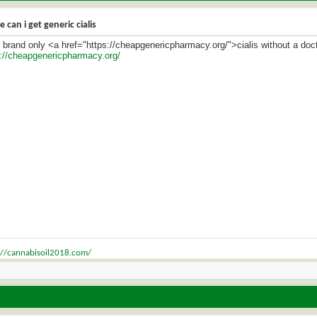
 can i get generic cialis
s brand only <a href="https://cheapgenericpharmacy.org/">cialis without a do
s://cheapgenericpharmacy.org/
://cannabisoil2018.com/