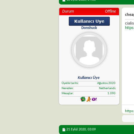
Durum
Offline
cheap
ciali
https
Donshuck
Kullanıcı Üye
Üyelik tarihi
Ağustos 2020
Nereden
Netherlands
Mesajlar
1.090
https
21 Eylül 2020,
03:09