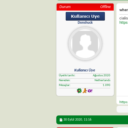
Durum
Offline
where
ciali
http
Donshuck
Kullanıcı Üye
Üyelik tarihi
Ağustos 2020
Nereden
Netherlands
Mesajlar
1.090
https
30 Eylül 2020,
11:16