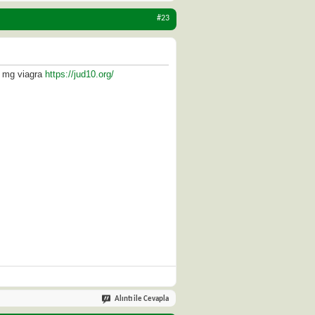
#23
0 mg viagra
https://jud10.org/
Alıntı ile Cevapla