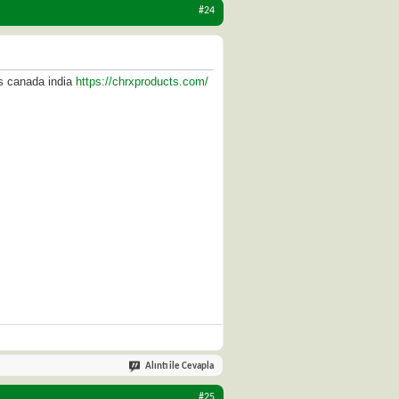
#24
is canada india
https://chrxproducts.com/
Alıntı ile Cevapla
#25