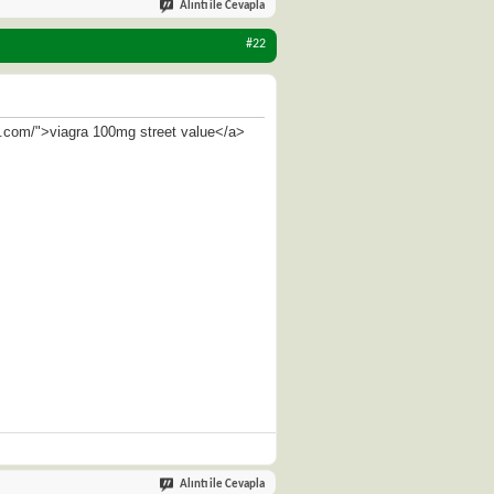
Alıntı ile Cevapla
#22
on.com/">viagra 100mg street value</a>
Alıntı ile Cevapla