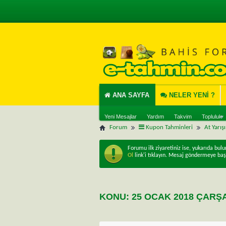
ANA SAYFA
NELER YENI ?
Yeni Mesajlar
Yardım
Takvim
Topluluk
Forum
Kupon Tahminleri
At Yarış
Forumu ilk ziyaretiniz ise, yukarıda bul
Ol
link'i tıklayın. Mesaj göndermeye baş
KONU:
25 OCAK 2018 ÇARŞ