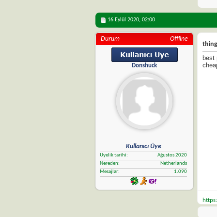
16 Eylül 2020,
02:00
Durum
Offline
thing
best 
cheap
Donshuck
Kullanıcı Üye
Üyelik tarihi
Ağustos 2020
Nereden
Netherlands
Mesajlar
1.090
https