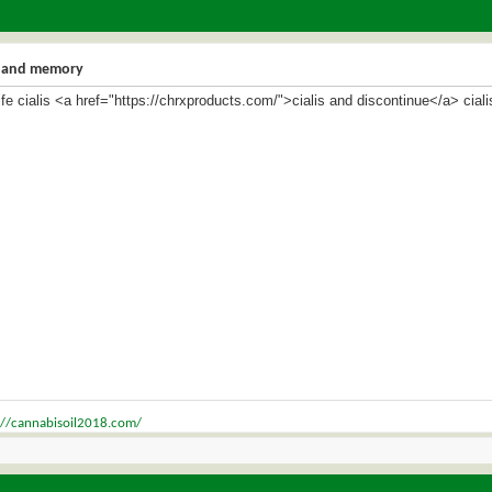
is and memory
life cialis <a href="https://chrxproducts.com/">cialis and discontinue</a> cial
://cannabisoil2018.com/