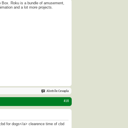
p Box. Roku is a bundle of amusement,
mation and a lot more projects.
Alıntı ile Cevapla
#28
cbd for dogs</a> clearence time of cbd