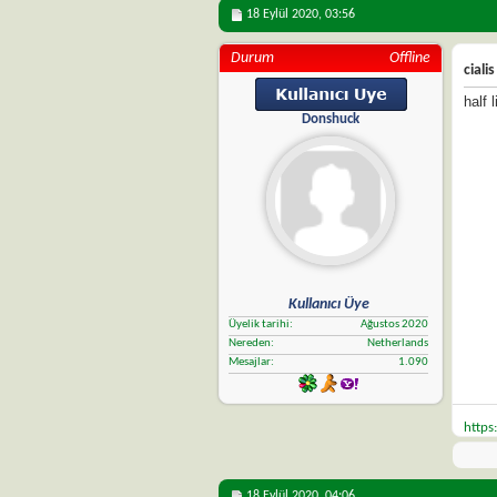
18 Eylül 2020,
03:56
Durum
Offline
cial
half 
Donshuck
Kullanıcı Üye
Üyelik tarihi
Ağustos 2020
Nereden
Netherlands
Mesajlar
1.090
https
18 Eylül 2020,
04:06