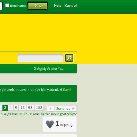
Help
Kayıt ol
Beni hatırla
Gelişmiş Arama Yap
z gerekebilir: devam etmek için yukarıdaki
Kayıt
2
3
4
5
13
53
103
...
Sonuncu
 sayfa basi 21 ile 30 arasi kadar sonuc gösteriliyor
1
Beğeni