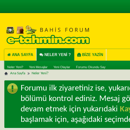
ANA SAYFA
NELER YENI ?
BIZE YAZIN
Neler Yeni?
Yeni Mesajlar
Yeni Olaylar
Forumu Okundu Say
Ana Sayfa
Neler Yeni?
Forumu ilk ziyaretiniz ise, yuka
bölümü kontrol ediniz. Mesaj g
devam etmek için yukarıdaki
Ka
başlamak için, aşağıdaki seçimde