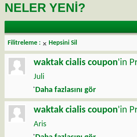
NELER YENI?
Filitreleme :
Hepsini Sil
waktak
cialis coupon
'in P
Juli
Daha fazlasını gör
waktak
cialis coupon
'in P
Aris