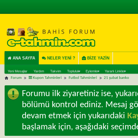
ANA SAYFA
NELER YENI ?
BIZE YAZIN
Yeni Mesajlar
Yardım
Takvim
Topluluk
Eylemler
Yararlı Linkler
Forum
Kupon Tahminleri
Futbol Tahminleri
21 şubat banko
Forumu ilk ziyaretiniz ise, yuka
bölümü kontrol ediniz. Mesaj g
devam etmek için yukarıdaki
Ka
başlamak için, aşağıdaki seçimde