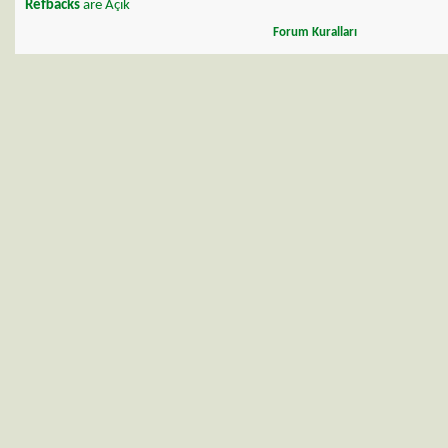
Refbacks
are
Açık
Forum Kuralları