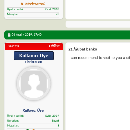
K. Moderatorü
Üyelik tarihi
Ocak 2018
Mesajlar
23
06 Aralık 2019,
17:40
Durum
Offline
21 ÅŸubat banko
I can recommend to visit to you a sit
ChristaFen
Kullanıcı Üye
Üyelik tarihi
Eylül 2019
Nereden
Egypt
Mesajlar
3