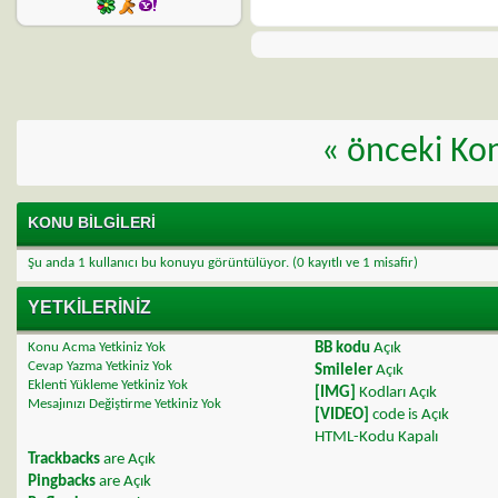
«
önceki Ko
KONU BILGILERI
Şu anda 1 kullanıcı bu konuyu görüntülüyor.
(0 kayıtlı ve 1 misafir)
YETKILERINIZ
Konu Acma Yetkiniz
Yok
BB kodu
Açık
Cevap Yazma Yetkiniz
Yok
Smileler
Açık
Eklenti Yükleme Yetkiniz
Yok
[IMG]
Kodları
Açık
Mesajınızı Değiştirme Yetkiniz
Yok
[VIDEO]
code is
Açık
HTML-Kodu
Kapalı
Trackbacks
are
Açık
Pingbacks
are
Açık